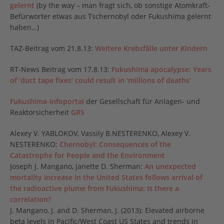
gelernt
(by the way – man fragt sich, ob sonstige Atomkraft-
Befürworter etwas aus Tschernobyl oder Fukushima gelernt
haben…)
TAZ-Beitrag vom 21.8.13:
Weitere Krebsfälle unter Kindern
RT-News Beitrag vom 17.8.13:
Fukushima apocalypse: Years
of ‘duct tape fixes’ could result in ‘millions of deaths’
Fukushima-Infoportal
der Gesellschaft für Anlagen- und
Reaktorsicherheit
GRS
Alexey V. YABLOKOV, Vassily B.NESTERENKO, Alexey V.
NESTERENKO:
Chernobyl: Consequences of the
Catastrophe for People and the Environment
Joseph J. Mangano, Janette D. Sherman:
An unexpected
mortality increase in the United States follows arrival of
the radioactive plume from Fukushima: Is there a
correlation?
J. Mangano, J. and D. Sherman, J. (2013): Elevated airborne
beta levels in Pacific/West Coast US States and trends in