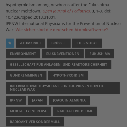
hypothyroidism among newborns after the Fukushima
nuclear meltdown.
Open Journal of Pediatrics
,
3
, 1-9. doi:
10.4236/ojped.2013.31001.
IPPNW International Physicians for the Prevention of Nuclear
War:
Wie sicher sind die deutschen Atomkraftwerke?
ATOMKRAFT
BRÜSSEL
CHERNOBYL
ENVIRONMENT
EU-SUBVENTIONEN
FUKUSHIMA
GESELLSCHAFT FÜR ANLAGEN- UND REAKTORSICHERHEIT
GUNDREMMINGEN
HYPOTHYROIDISM
INTERNATIONAL PHYSICIANS FOR THE PREVENTION OF
NUCLEAR WAR
IPPNW
JAPAN
JOAQUIN ALMUNIA
MORTALITY INCREASE
RADIOACTIVE PLUME
RADIOAKTIVER SONDERMÜLL