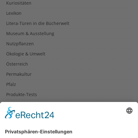
Kuriositäten
Lexikon
Litera-Türen in die Bücherwelt
Museum & Ausstellung
Nutzpflanzen
Ökologie & Umwelt
Österreich
Permakultur
Pfalz
Produkte-Tests
Reisetipps
Rezepte
Schweiz
Spanien