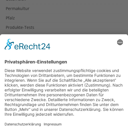
Permakultur
Pfalz
Produkte-Tests
Reisetipps
Rezepte
Schweiz
Spanien
Südtirol
USA
Weihnachten
Weihnachtstexte
Datenschutzerklärung
Impressum