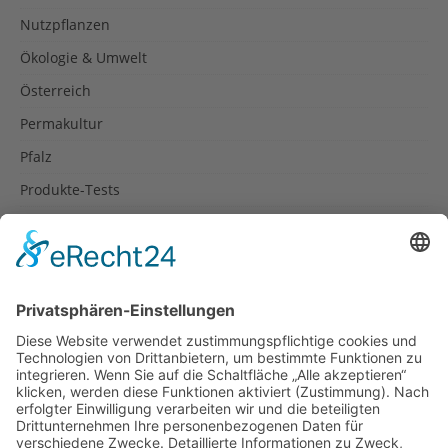
Nutzpflanzen
Ökologie & Umwelt
Österreich
Permakultur
Pfalz
Produkte-Tests
Reisetipps
Rezepte
Schweiz
Spanien
Südtirol
USA
Weihnachten