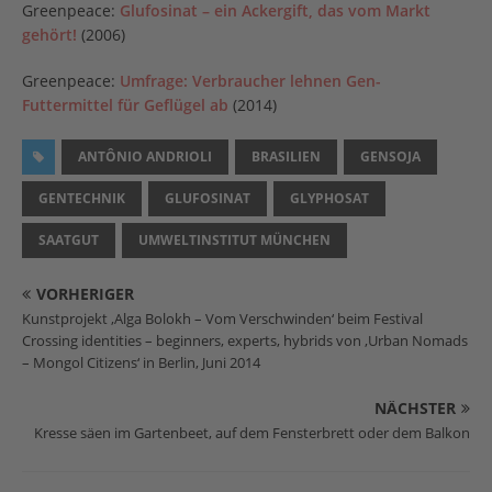
Greenpeace:
Glufosinat – ein Ackergift, das vom Markt
gehört!
(2006)
Greenpeace:
Umfrage: Verbraucher lehnen Gen-
Futtermittel für Geflügel ab
(2014)
ANTÔNIO ANDRIOLI
BRASILIEN
GENSOJA
GENTECHNIK
GLUFOSINAT
GLYPHOSAT
SAATGUT
UMWELTINSTITUT MÜNCHEN
VORHERIGER
Kunstprojekt ‚Alga Bolokh – Vom Verschwinden‘ beim Festival
Crossing identities – beginners, experts, hybrids von ‚Urban Nomads
– Mongol Citizens‘ in Berlin, Juni 2014
NÄCHSTER
Kresse säen im Gartenbeet, auf dem Fensterbrett oder dem Balkon