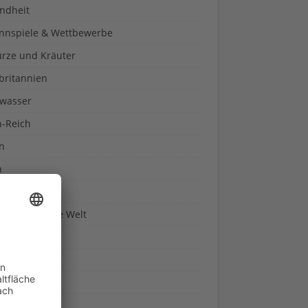
ndheit
nnspiele & Wettbewerbe
rze und Kräuter
britannien
wasser
n-Reich
en
n
erte & Co.
arisch um die Welt
r
t
sitäten
kon