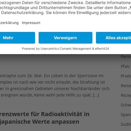
f, online gegen den Ausbau des bekanntermaßen
Liter
chechien zu protestieren (hier ist der link zur
Muse
rkten Fristverlängerung ist das noch bis zum 18. Juni
as am 22. Juni an einer von der tschechischen Regierung
Nutz
hörung die Regierungs- und
[…]
Ökol
Öste
tomausstieg in ganz Europa
Perm
Pfalz
tastrophe zum 26. Mal. Ein Leben in der Sperrzone im
Prod
ex ist nach wie vor nicht erlaubt, die Strahlung ist
Reise
der in grenznahen Gebieten unserer Nachbarländer sich
 ereignen würde, käme wohl jede Hilfe zu spät.
[…]
Reze
Schw
renzwerte für Radioaktivität in
Span
 japanische Werte anpassen
Südti