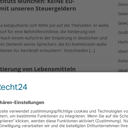
tituts München: KEINE EU-
Gesu
mit unseren Steuergeldern
Gewi
Gewü
apultierte sich Mitte Juli auf die Titelseiten: er wolle,
rf für eine Behihilferichtlinie, die Förderung von
Groß
. Nach einem Aufschrei der Empörung in deutschen und
Hoch
ein Dementi seines Sprechers, die EU-Kommission wolle
tionen für Kernkraft ermuntern“. Entschieden
[…]
Idee
Itali
tierung von Lebensmitteln
Japa
Konz
m Sammeleinspruch gegen die Patentierung von
Kulin
 Patent auf Brokkoli nebst dem dazugehörigen Saatgut, den
3 der Monsanto-Tochterfirma Seminis erteilt hat.
Kultu
Kuns
– Ausbau stoppen
Kurio
Lexi