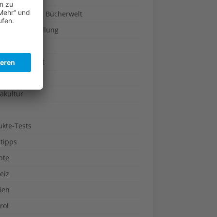
a-Türen in die Bücherwelt
um & Ausstellung
pflanzen
ogie & Umwelt
rreich
akultur
ukte-Tests
tipps
pte
eiz
ien
rol