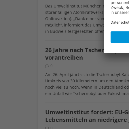
Das Umweltinstitut München ruft dazu au
störanfälligen Atomkraftwerks Temelín in Ts
Onlineaktion). „Dank einer von Bayern erwi
möglich“, informiert das Umweltinstitut, d
in Budweis festgesetzten öffentlichen An
26 Jahre nach Tschernobyl: A
vorantreiben
0
Am 26. April jährt sich die Tschernobyl-Ka
Umkreis von 30 Kilometern um den Atomkompl
noch viel zu hoch. Wenn in Deutschland o
ein Unfall wie Tschernobyl oder Fukushima
Umweltinstitut fordert: EU-G
Lebensmitteln an niedrigere
0