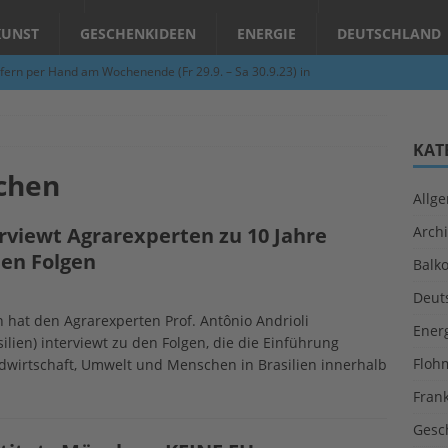
KUNST
GESCHENKIDEEN
ENERGIE
DEUTSCHLAND
fern per Hand am Wochenende (Fr 29.9. – Sa 30.9.23) in
N
Abend – Schnupperkurse an der Töpferscheibe in Schifferstadt
KAT
chen
Allg
ie gelingt eine zukunftsfähige Landwirtschaft?
ALLGEMEIN
rviewt Agrarexperten zu 10 Jahre
Archi
per Hand am Abend in Limburgerhof
ALLGEMEIN
den Folgen
Balk
für Erdbebenhilfe in Syrien und der Türkei
ALLGEMEIN
Deut
 (Herbstgrasmilben, Erntemilben) sind unterwegs: Das große
hat den Agrarexperten Prof. Antônio Andrioli
Ener
silien) interviewt zu den Folgen, die die Einführung
GESUNDHEIT
Floh
dwirtschaft, Umwelt und Menschen in Brasilien innerhalb
Fran
Gesc