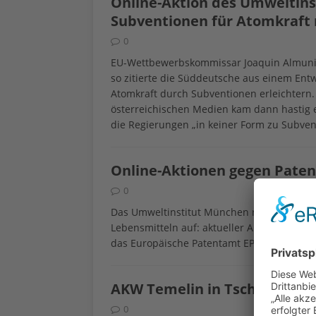
Online-Aktion des Umweltins
Subventionen für Atomkraft 
0
EU-Wettbewerbskommissar Joaquin Almunia kat
so zitierte die Süddeutsche aus einem Entwu
Atomkraft durch Subventionen erleichtern
österreichischen Medien kam dann hastig 
die Regierungen „in keiner Form zu Subven
Online-Aktionen gegen Paten
0
Das Umweltinstitut München ruft zu eine
Lebensmitteln auf: aktueller Anlaß ist ein
das Europäische Patentamt EPA am 12.6.201
AKW Temelin in Tschechien 
0