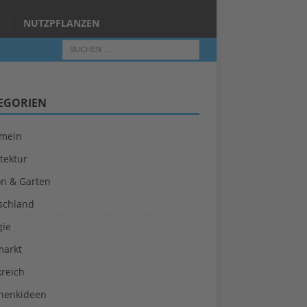
NUTZPFLANZEN
EGORIEN
emein
tektur
on & Garten
schland
gie
markt
kreich
henkideen