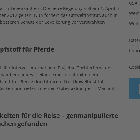
USA
ät in Lebensmitteln. Die neue Regelung soll am 1. April in
Weih
ber 2012 gelten. Nun fordert das Umweltinstitut, auch in
besseren Schutz der Bevölkerung vor verstrahlten
Weih
Date
fstoff für Pferde
Impr
Cook
ller Intervet International B.V, eine Tochterfirma des
land ein neues Freilandexperiment mit einem
stoff für Pferde durchführen. Das Umweltinstitut
ken und riefen zu einer Protestaktion per E-Mail auf –
keiten für die Reise – genmanipulierte
ünchen gefunden