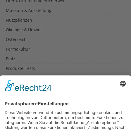
Litera-Türen in die Bücherwelt
Museum & Ausstellung
Nutzpflanzen
Ökologie & Umwelt
Österreich
Permakultur
Pfalz
Produkte-Tests
Reisetipps
Rezepte
Schweiz
Spanien
Südtirol
USA