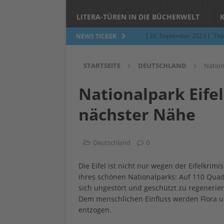
LITERA-TÜREN IN DIE BÜCHERWELT
[ 26. September 2023 ]
Töp
NEWS TICKER
Limburgerhof
ALLGEMEI
STARTSEITE
DEUTSCHLAND
Nation
[ 5. Juni 2023 ]
Töpfern am 
ALLGEMEIN
Nationalpark Eifel
[ 24. März 2023 ]
Umfage: W
nächster Nähe
[ 24. März 2023 ]
Töpfern 
[ 6. Februar 2023 ]
Spenden 
Deutschland
0
[ 12. Juni 2014 ]
Grasmilben
Die Eifel ist nicht nur wegen der Eifelkri
Jucken auf acht Beinen…
ihres schönen Nationalparks: Auf 110 Quadra
sich ungestört und geschützt zu regenerie
Dem menschlichen Einfluss werden Flora u
entzogen.