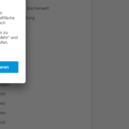
a-Türen in die Bücherwelt
um & Ausstellung
pflanzen
ogie & Umwelt
rreich
akultur
ukte-Tests
tipps
pte
eiz
ien
rol