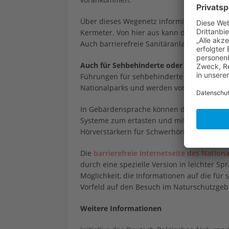
Über dieses Wegenetz informiert auch ein e
Kermeter. Von hier aus kann der Aussichts
Auch barrierefreie Sanitäranlagen stehen s
Auch für Sehbehinderte oder Gehörlose: I
Führungen für sehbehinderte oder gehör
Nationalparks und werden von vielen Gru
In Gebärdensprache können die Besucher eb
Systeme zum ertasten und mit optischen Hi
Hörverstärkern für Schwerhörige und Video
Die
barrierefreie Internetseite des Nationa
durch eine spezielle Version in leichter S
Möglichkeit, die Informationen auf die für
Vorfeld auf den Besuch im Naturschutzgebi
Weitere Informationen