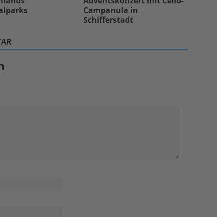
hlands
Adventskonzert mit Cello-
alparks
Campanula in
Schifferstadt
TAR
n