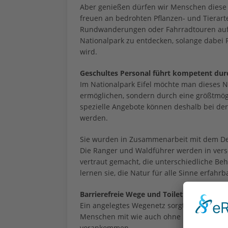
Aber genießen dürfen wir Menschen diese 
freuen an bedrohten Pflanzen- und Tierarte
Rundwanderungen oder Fahrradtouren auf ei
Nationalpark zu entdecken, solange dabei 
wird.
Geschultes Personal führt kompetent dur
Im Nationalpark Eifel möchte man dieses 
ermöglichen, sondern durch eine größtmögl
spezielle Angebote können deshalb bei d
werden.
Sie wurden in Zusammenarbeit mit dem Deu
Die Ranger und Waldführer werden in ver
vertraut gemacht, die unterschiedliche Be
lernen sie, die Natur für alle Sinne erfahr
Barrierefreie Wege und Toilette für komf
Ein angelegtes Wegenetz sorgt auf 4,7 Kil
Menschen mit wie auch ohne Behinderunge
vorankommen.