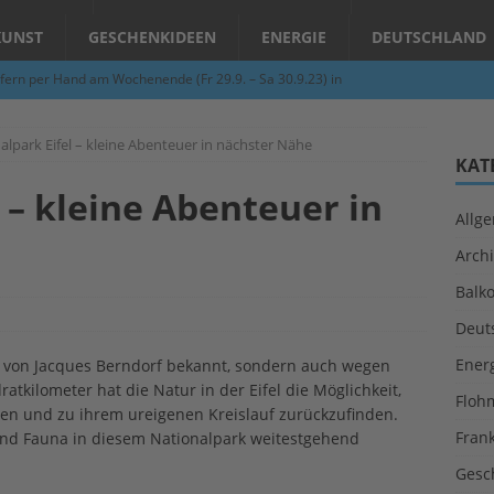
KUNST
GESCHENKIDEEN
ENERGIE
DEUTSCHLAND
fern per Hand am Wochenende (Fr 29.9. – Sa 30.9.23) in
N
alpark Eifel – kleine Abenteuer in nächster Nähe
Abend – Schnupperkurse an der Töpferscheibe in Schifferstadt
KAT
 – kleine Abenteuer in
Allg
ie gelingt eine zukunftsfähige Landwirtschaft?
ALLGEMEIN
Archi
per Hand am Abend in Limburgerhof
ALLGEMEIN
Balk
für Erdbebenhilfe in Syrien und der Türkei
ALLGEMEIN
Deut
 (Herbstgrasmilben, Erntemilben) sind unterwegs: Das große
Ener
mis von Jacques Berndorf bekannt, sondern auch wegen
GESUNDHEIT
tkilometer hat die Natur in der Eifel die Möglichkeit,
Floh
ren und zu ihrem ureigenen Kreislauf zurückzufinden.
Fran
nd Fauna in diesem Nationalpark weitestgehend
Gesc