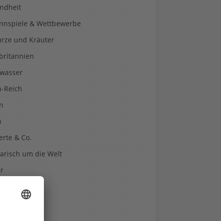
ndheit
nnspiele & Wettbewerbe
rze und Kräuter
britannien
wasser
n-Reich
en
n
erte & Co.
arisch um die Welt
r
t
sitäten
kon