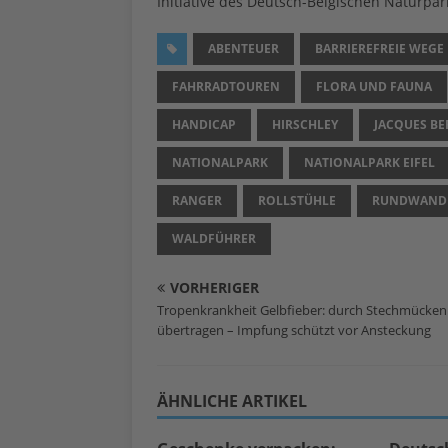
Initiative des Deutsch-Belgischen Naturpar
ABENTEUER
BARRIEREFREIE WEGE
FAHRRADTOUREN
FLORA UND FAUNA
HANDICAP
HIRSCHLEY
JACQUES B
NATIONALPARK
NATIONALPARK EIFEL
RANGER
ROLLSTÜHLE
RUNDWAND
WALDFÜHRER
VORHERIGER
Tropenkrankheit Gelbfieber: durch Stechmücken
übertragen – Impfung schützt vor Ansteckung
ÄHNLICHE ARTIKEL