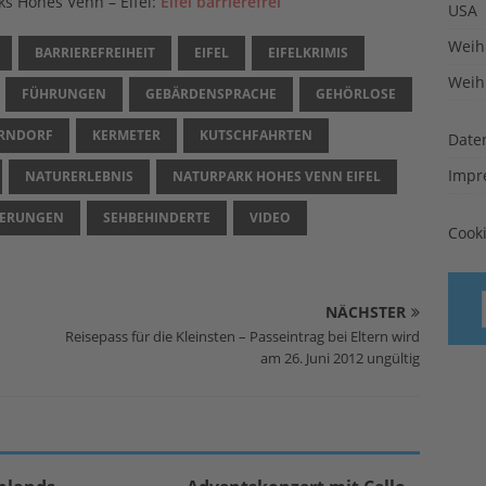
ks Hohes Venn – Eifel:
Eifel barrierefrei
USA
Weih
BARRIEREFREIHEIT
EIFEL
EIFELKRIMIS
Weih
FÜHRUNGEN
GEBÄRDENSPRACHE
GEHÖRLOSE
ERNDORF
KERMETER
KUTSCHFAHRTEN
Date
Impr
NATURERLEBNIS
NATURPARK HOHES VENN EIFEL
ERUNGEN
SEHBEHINDERTE
VIDEO
Cook
NÄCHSTER
Reisepass für die Kleinsten – Passeintrag bei Eltern wird
am 26. Juni 2012 ungültig