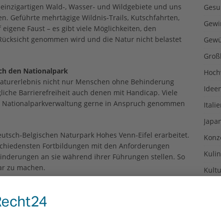
einzigartigen Wald-, Wasser- und Wildgebiete und uns
Gesu
n. Geführte mehrtägige Wildnis-Trails, Kutschfahrten,
Gewi
gene Faust – es gibt viele Möglichkeiten, den
Rücksicht genommen wird und die Natur nicht belastet
Gewü
Groß
ch den Nationalpark
Hoch
Naturerlebnis nicht nur Menschen ohne Behinderung
Idee
iche Barrierefreiheit auch denen mit Handicap. Viele
er Nationalparkverwaltung gerne in Anspruch genommen
Itali
Japa
tsch-Belgischen Naturpark Hohes Venn-Eifel erarbeitet.
Konz
schiedensten Fortbildungen mit den Anforderungen
Kulin
hinderungen an sie während ihrer Führungen stellen. So
bar zu machen.
Kultu
Kuns
ortable Spaziergänge
ometern im Höhenzug des Kermeter dafür, das sowohl
Kurio
n auf den fein geschotterten Waldwegen problemlos
Lexi