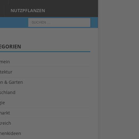
NUTZPFLANZEN
EGORIEN
emein
tektur
on & Garten
schland
gie
markt
kreich
henkideen