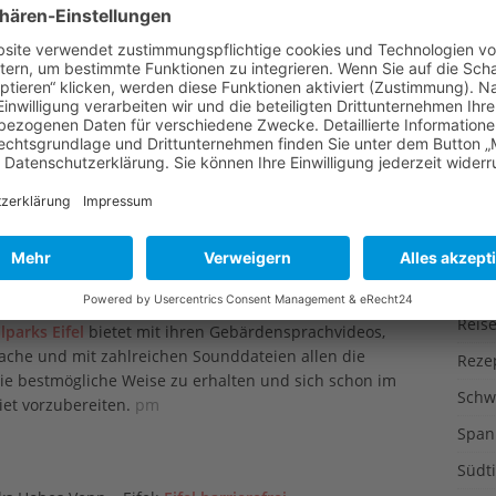
Liter
rtastbarer Kartentisch am Rastplatz gleich am Parkplatz
Muse
punkt Hirschley auch mit Rollstühlen angefahren werden.
elbstverständlich zur Verfügung.
Nutz
nformationen sind mit allen Sinnen zugänglich
Ökol
lose Menschen gehören zum Standardangebot des
Öste
ppen, aber auch von Einzelpersonen wahrgenommen.
Perm
enso Informationen erhalten wie über spezielle taktile
Pfalz
lfen auf einem gepflasterten Leitweg. Audio-Geräte mit
abspielgeräte stehen ebenfalls zur Verfügung.
Prod
Reise
lparks Eifel
bietet mit ihren Gebärdensprachvideos,
prache und mit zahlreichen Sounddateien allen die
Reze
 sie bestmögliche Weise zu erhalten und sich schon im
Schw
et vorzubereiten.
pm
Span
Südti