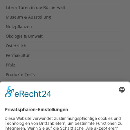
Litera-Türen in die Bücherwelt
Museum & Ausstellung
Nutzpflanzen
Ökologie & Umwelt
Österreich
Permakultur
Pfalz
Produkte-Tests
Reisetipps
Rezepte
Schweiz
Spanien
Südtirol