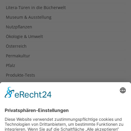
Litera-Türen in die Bücherwelt
Museum & Ausstellung
Nutzpflanzen
Ökologie & Umwelt
Österreich
Permakultur
Pfalz
Produkte-Tests
Reisetipps
Rezepte
Schweiz
Spanien
Südtirol