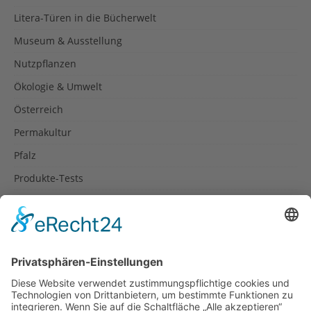
Litera-Türen in die Bücherwelt
Museum & Ausstellung
Nutzpflanzen
Ökologie & Umwelt
Österreich
Permakultur
Pfalz
Produkte-Tests
Reisetipps
Rezepte
Schweiz
Spanien
Südtirol