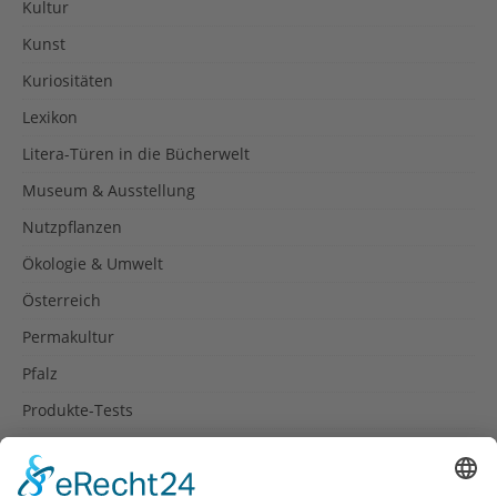
Kultur
Kunst
Kuriositäten
Lexikon
Litera-Türen in die Bücherwelt
Museum & Ausstellung
Nutzpflanzen
Ökologie & Umwelt
Österreich
Permakultur
Pfalz
Produkte-Tests
Reisetipps
Rezepte