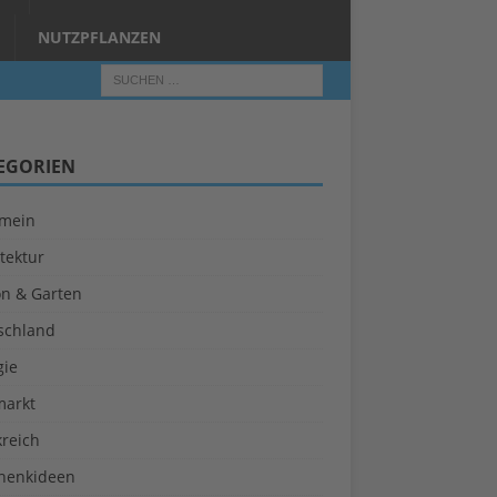
NUTZPFLANZEN
EGORIEN
emein
tektur
on & Garten
schland
gie
markt
kreich
henkideen