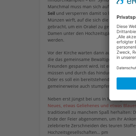
Manchmal muss man sich auf frei kaufen: 
Seil
und versperren damit so lange den Weg
Münzen wirft, auf die sich die Kinder dan
gebracht, um ein Orakel zu geben: Tradition
Damen unter den Hochzeitsgästen… und diej
werden.
Vor der Kirche warten dann auch vielleicht
die das gemeinsame Bewältigen des Lebens
Freunden gespannt wird, ist ein Herz aufg
müssen und durch das hindurch der Bräut
Oder es soll ein bereitstehender
Baumst
gemeinerweise auch stumpfer) Säge geme
Neben erst jüngst bei uns in Mode gekom
Neues, etwas Geliehenes und etwas Blaue
traditionell zu manchem Spaß herhalten: 
Ende der Feier abgenommen, um ihr Ankomm
zelebrierte Zerschneiden des teuren Stoffe
Hochzeitsgesellschaften… pm