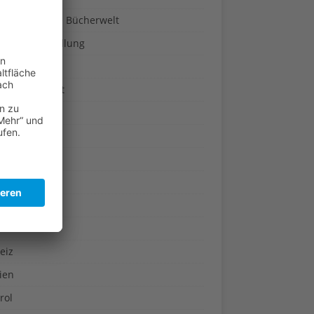
a-Türen in die Bücherwelt
um & Ausstellung
pflanzen
ogie & Umwelt
rreich
akultur
ukte-Tests
tipps
pte
eiz
ien
rol