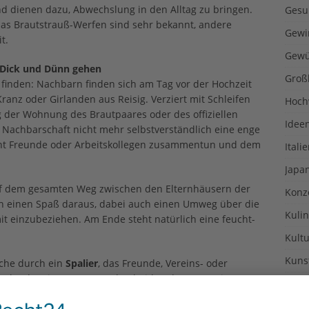
d dienen dazu, Abwechslung in den Alltag zu bringen.
Gesu
 das Brautstrauß-Werfen sind sehr bekannt, andere
Gewi
t.
Gewü
 Dick und Dünn gehen
Groß
 finden: Nachbarn finden sich am Tag vor der Hochzeit
z oder Girlanden aus Reisig. Verziert mit Schleifen
Hoch
 der Wohnung des Brautpaares oder des offiziellen
Idee
 Nachbarschaft nicht mehr selbstverständlich eine enge
cht Freunde oder Arbeitskollegen zusammentun und dem
Itali
Japa
uf dem gesamten Weg zwischen den Elternhäusern der
Konz
h einen Spaß daraus, dabei auch einen Umweg über die
Kulin
t einzubeziehen. Am Ende steht natürlich eine feucht-
Kultu
Kuns
rche durch ein
Spalier
, das Freunde, Vereins- oder
 hoch oder sie versperren den beiden den Weg mit Geräten
Kurio
ch. Dort soll sich das Brautpaar gemeinsam
Lexi
artende schwere Situationen im gemeinsamen Leben.