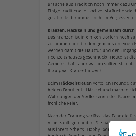
Bräuche aus Tradition noch immer dazu un
Einige traditionelle Hochzeitsbräuche wie
geraten leider immer mehr in Vergessenhei
Kränzen, Häckseln und gemeinsam durch
Das Kränzen ist in einigen Dörfern noch zu
zusammen und binden gemeinsam einen Kran
werden damit die Haustür und der Eingang
Hochzeitshauses geschmückt. Heute ist die
Gemeinschaft, aber warum sollten sich ni
Brautpaar Kränze binden?
Beim
Häckselstreuen
verteilen Freunde a
beiden Brautleute Häcksel und machen sic
Wohnungen der Verflossenen des Paares mi
fröhliche Feier.
Nach der Trauung verlässt das Paar die Ki
Arbeitskollegen bilden. Sie halten Zweige
aus ihrem Arbeits- Hobby- oder Sportberei
hindurchkämpfen – ein Symbol für zu erw