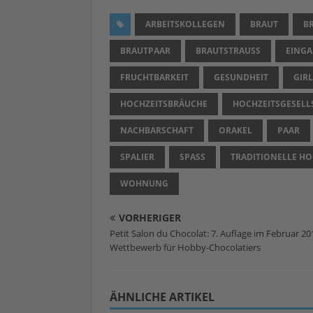
ARBEITSKOLLEGEN
BRAUT
B
BRAUTPAAR
BRAUTSTRAUSS
EING
FRUCHTBARKEIT
GESUNDHEIT
GIR
HOCHZEITSBRÄUCHE
HOCHZEITSGESELL
NACHBARSCHAFT
ORAKEL
PAAR
SPALIER
SPASS
TRADITIONELLE H
WOHNUNG
VORHERIGER
Petit Salon du Chocolat: 7. Auflage im Februar 20
Wettbewerb für Hobby-Chocolatiers
ÄHNLICHE ARTIKEL