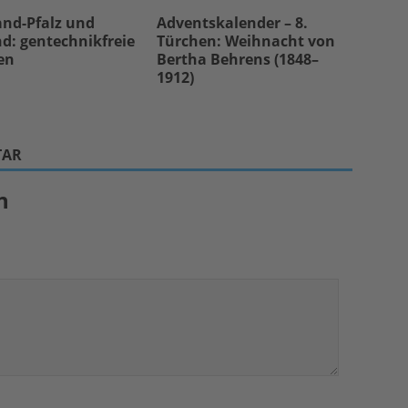
and-Pfalz und
Adventskalender – 8.
d: gentechnikfreie
Türchen: Weihnacht von
en
Bertha Behrens (1848–
1912)
TAR
n