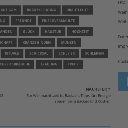
USA
RÄUTIGAM
BRAUTKLEIDUNG
BRAUTLEUTE
Weih
ANG
FREUNDE
FRISCHVERMÄHLTE
Weih
LANDEN
GLÜCK
HAUSTÜR
HOCHZEIT
Date
SCHAFT
KRÄNZE BINDEN
MÜNZEN
Impr
RITUALE
SCHICKSAL
SCHLEIER
SCHLEIFEN
Cook
OCHZEITSBRÄUCHE
TRAUUNG
TREUE
NÄCHSTER
13 –
Zur Weihnachtszeit ist Backzeit: Tipps fürs Energie
sparen beim Backen und Kochen