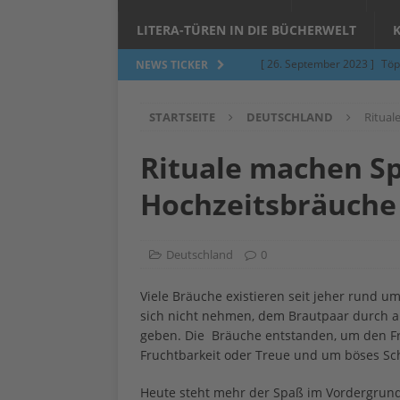
LITERA-TÜREN IN DIE BÜCHERWELT
[ 26. September 2023 ]
Töp
NEWS TICKER
Limburgerhof
ALLGEMEI
STARTSEITE
DEUTSCHLAND
Ritual
[ 5. Juni 2023 ]
Töpfern am 
ALLGEMEIN
Rituale machen Sp
[ 24. März 2023 ]
Umfage: W
Hochzeitsbräuche
[ 24. März 2023 ]
Töpfern 
[ 6. Februar 2023 ]
Spenden 
Deutschland
0
[ 12. Juni 2014 ]
Grasmilben
Viele Bräuche existieren seit jeher rund 
Jucken auf acht Beinen…
sich nicht nehmen, dem Brautpaar durch a
geben. Die Bräuche entstanden, um den F
Fruchtbarkeit oder Treue und um böses S
Heute steht mehr der Spaß im Vordergrund