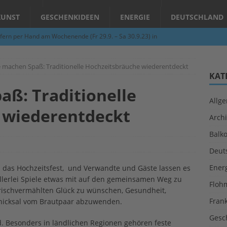
KUNST
GESCHENKIDEEN
ENERGIE
DEUTSCHLAND
fern per Hand am Wochenende (Fr 29.9. – Sa 30.9.23) in
N
e machen Spaß: Traditionelle Hochzeitsbräuche wiederentdeckt
Abend – Schnupperkurse an der Töpferscheibe in Schifferstadt
KAT
aß: Traditionelle
Allg
ie gelingt eine zukunftsfähige Landwirtschaft?
ALLGEMEIN
 wiederentdeckt
Archi
per Hand am Abend in Limburgerhof
ALLGEMEIN
Balk
für Erdbebenhilfe in Syrien und der Türkei
ALLGEMEIN
Deut
 (Herbstgrasmilben, Erntemilben) sind unterwegs: Das große
Ener
um das Hochzeitsfest, und Verwandte und Gäste lassen es
GESUNDHEIT
llerlei Spiele etwas mit auf den gemeinsamen Weg zu
Floh
rischvermählten Glück zu wünschen, Gesundheit,
Fran
chicksal vom Brautpaar abzuwenden.
Gesc
. Besonders in ländlichen Regionen gehören feste