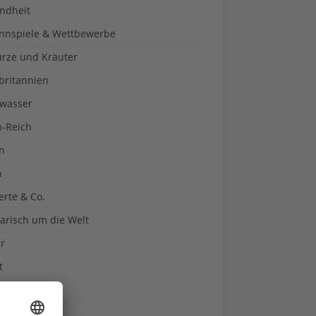
ndheit
nnspiele & Wettbewerbe
rze und Kräuter
britannien
wasser
n-Reich
en
n
erte & Co.
arisch um die Welt
r
t
sitäten
kon