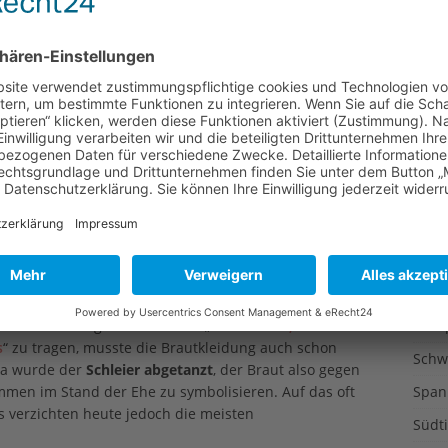
In einigen Regionen spannen Kinder vor der Kirche
ein
Liter
, bis der Bräutigam in weitem Bogen eine Handvoll
Muse
n stürzen. Die Braut wird dagegen um ihren Brautstrauß
ell wirft sie ihn hinter sich – zu den wartenden ledigen
Nutz
enige, die den Strauß auffängt, soll als nächste Braut
Ökol
Öste
 verschiedene Aufgabe, die das Paar zu erfüllen hat und
Perm
 symbolisieren: Auf ein großes
Bettlaken
, das von
emalt, das die beiden mit Nagelscheren ausschneiden
Pfalz
igam dann mit der Braut auf dem Arm steigen muss.
Prod
amm
vom Brautpaar mittels alter (manchmal
insam durchgesägt werden.
Reise
menen Kleidungsbräuchen wie „
etwas Altes, etwas
Reze
s
“ zu tragen, musste die Brautkleidung auch schon
Schw
Da wurde der
Schleier abgetanzt
, der Braut also gegen
en im Stand der Ehe zu symbolisieren. Auf das oft
Span
s verzichten heute jedoch die meisten
Südti