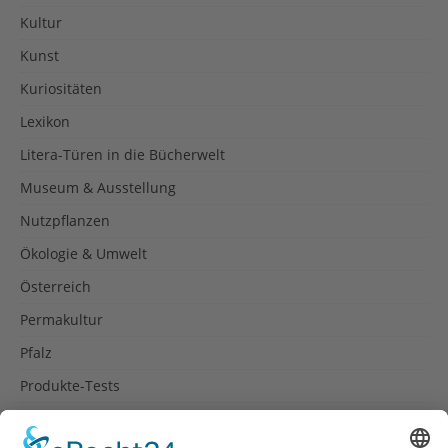
Kultur
Kunst
Kuriositäten
Lexikon
Litera-Türen in die Bücherwelt
Museum & Ausstellung
Nutzpflanzen
Ökologie & Umwelt
Österreich
Permakultur
Pfalz
Produkte-Tests
Reisetipps