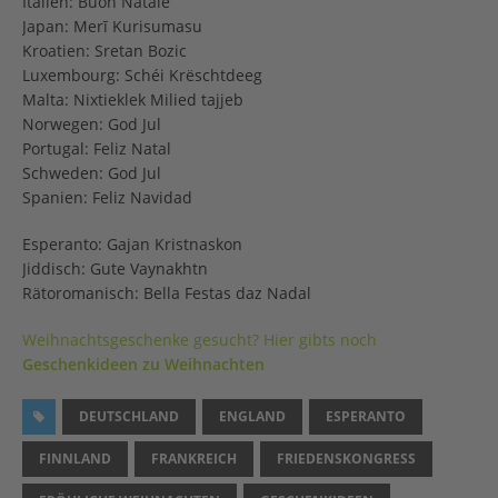
Italien: Buon Natale
Japan: Merī Kurisumasu
Kroatien: Sretan Bozic
Luxembourg: Schéi Krëschtdeeg
Malta: Nixtieklek Milied tajjeb
Norwegen: God Jul
Portugal: Feliz Natal
Schweden: God Jul
Spanien: Feliz Navidad
Esperanto: Gajan Kristnaskon
Jiddisch: Gute Vaynakhtn
Rätoromanisch: Bella Festas daz Nadal
Weihnachtsgeschenke gesucht? Hier gibts noch
Geschenkideen zu Weihnachten
DEUTSCHLAND
ENGLAND
ESPERANTO
FINNLAND
FRANKREICH
FRIEDENSKONGRESS