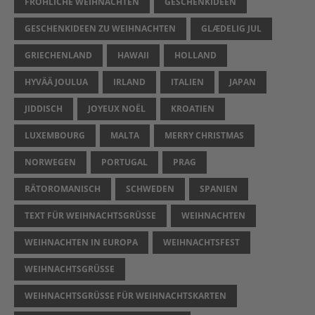
FRÖHLICHE WEIHNACHTEN
GESCHENKIDEEN
GESCHENKIDEEN ZU WEIHNACHTEN
GLÆDELIG JUL
GRIECHENLAND
HAWAII
HOLLAND
HYVÄÄ JOULUA
IRLAND
ITALIEN
JAPAN
JIDDISCH
JOYEUX NOËL
KROATIEN
LUXEMBOURG
MALTA
MERRY CHRISTMAS
NORWEGEN
PORTUGAL
PRAG
RÄTOROMANISCH
SCHWEDEN
SPANIEN
TEXT FÜR WEIHNACHTSGRÜSSE
WEIHNACHTEN
WEIHNACHTEN IN EUROPA
WEIHNACHTSFEST
WEIHNACHTSGRÜSSE
WEIHNACHTSGRÜSSE FÜR WEIHNACHTSKARTEN