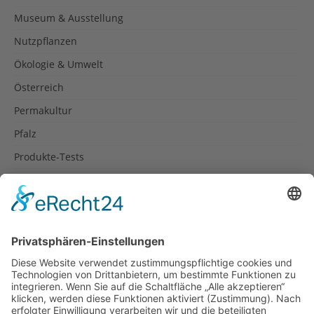
Museum & Ausstellung
Nutzpflanzen
Ökologie & Umwelt
Österreich
Permakultur
Pfalz
Produkte-Tests
Reisetipps
Rezepte
Schweiz
Spanien
Südtirol
USA