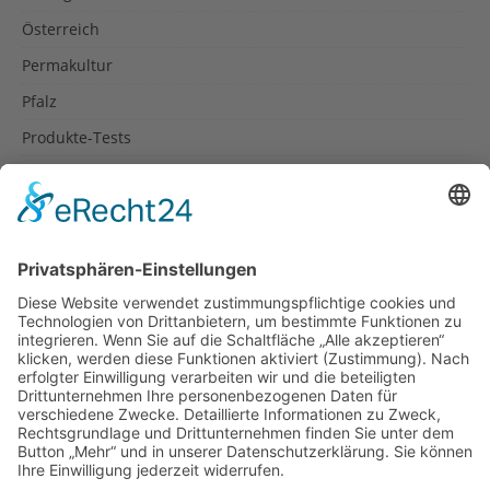
Österreich
Permakultur
Pfalz
Produkte-Tests
Reisetipps
Rezepte
Schweiz
Spanien
Südtirol
USA
Weihnachten
Weihnachtstexte
Datenschutzerklärung