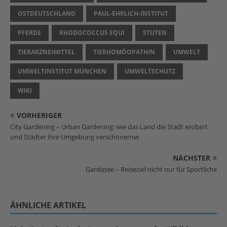
OSTDEUTSCHLAND
PAUL-EHRLICH-INSTITUT
PFERDE
RHODOCOCCUS EQUI
STUTEN
TIERARZNEIMITTEL
TIERHOMÖOPATHIN
UMWELT
UMWELTINSTITUT MÜNCHEN
UMWELTSCHUTZ
WIKI
VORHERIGER
City Gardening – Urban Gardening: wie das Land die Stadt erobert
und Städter ihre Umgebung verschönernw
NÄCHSTER
Gardasee – Reiseziel nicht nur für Sportliche
ÄHNLICHE ARTIKEL