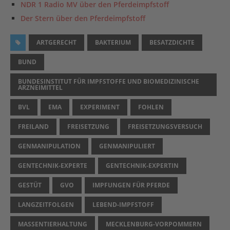
NDR 1 Radio MV über den Pferdeimpfstoff
Der Stern über den Pferdeimpfstoff
ARTGERECHT
BAKTERIUM
BESATZDICHTE
BUND
BUNDESINSTITUT FÜR IMPFSTOFFE UND BIOMEDIZINISCHE
ARZNEIMITTEL
BVL
EMA
EXPERIMENT
FOHLEN
FREILAND
FREISETZUNG
FREISETZUNGSVERSUCH
GENMANIPULATION
GENMANIPULIERT
GENTECHNIK-EXPERTE
GENTECHNIK-EXPERTIN
GESTÜT
GVO
IMPFUNGEN FÜR PFERDE
LANGZEITFOLGEN
LEBEND-IMPFSTOFF
MASSENTIERHALTUNG
MECKLENBURG-VORPOMMERN