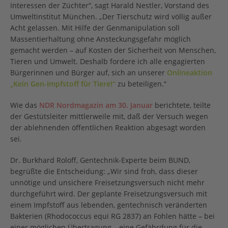
Interessen der Züchter“, sagt Harald Nestler, Vorstand des
Umweltinstitut München. „Der Tierschutz wird völlig außer
Acht gelassen. Mit Hilfe der Genmanipulation soll
Massentierhaltung ohne Ansteckungsgefahr möglich
gemacht werden – auf Kosten der Sicherheit von Menschen,
Tieren und Umwelt. Deshalb fordere ich alle engagierten
Bürgerinnen und Bürger auf, sich an unserer
Onlineaktion
„Kein Gen-Impfstoff für Tiere!“
zu beteiligen.“
Wie das
NDR Nordmagazin am 30. Januar
berichtete, teilte
der Gestütsleiter mittlerweile mit, daß der Versuch wegen
der ablehnenden öffentlichen Reaktion abgesagt worden
sei.
Dr. Burkhard Roloff, Gentechnik-Experte beim BUND,
begrüßte die Entscheidung: „Wir sind froh, dass dieser
unnötige und unsichere Freisetzungsversuch nicht mehr
durchgeführt wird. Der geplante Freisetzungsversuch mit
einem Impfstoff aus lebenden, gentechnisch veränderten
Bakterien (Rhodococcus equi RG 2837) an Fohlen hätte – bei
einer möglichen Übertragung – eine Gefährdung für die