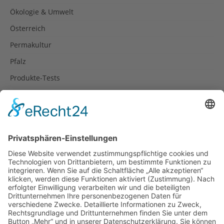
Ökologie & Umwelt
Österreich
Permakultur
Pfalz
Produkte-Tests
Reisetipps
Rezepte
Schweiz
Spanien
Südtirol
USA
Weihnachten
Weihnachtstexte