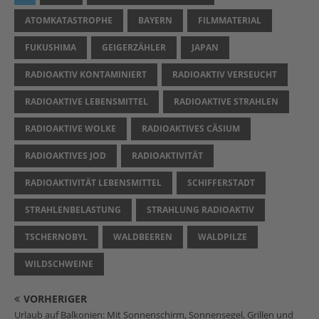
ATOMKATASTROPHE
BAYERN
FILMMATERIAL
FUKUSHIMA
GEIGERZÄHLER
JAPAN
RADIOAKTIV KONTAMINIERT
RADIOAKTIV VERSEUCHT
RADIOAKTIVE LEBENSMITTEL
RADIOAKTIVE STRAHLEN
RADIOAKTIVE WOLKE
RADIOAKTIVES CÄSIUM
RADIOAKTIVES JOD
RADIOAKTIVITÄT
RADIOAKTIVITÄT LEBENSMITTEL
SCHIFFERSTADT
STRAHLENBELASTUNG
STRAHLUNG RADIOAKTIV
TSCHERNOBYL
WALDBEEREN
WALDPILZE
WILDSCHWEINE
VORHERIGER
Urlaub auf Balkonien: Mit Sonnenschirm, Sonnensegel, Grillen und