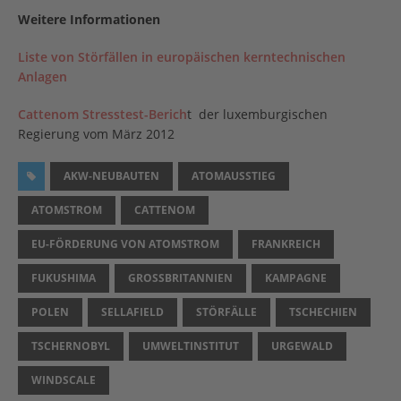
Weitere Informationen
Liste von Störfällen in europäischen kerntechnischen
Anlagen
Cattenom Stresstest-Berich
t der luxemburgischen
Regierung vom März 2012
AKW-NEUBAUTEN
ATOMAUSSTIEG
ATOMSTROM
CATTENOM
EU-FÖRDERUNG VON ATOMSTROM
FRANKREICH
FUKUSHIMA
GROSSBRITANNIEN
KAMPAGNE
POLEN
SELLAFIELD
STÖRFÄLLE
TSCHECHIEN
TSCHERNOBYL
UMWELTINSTITUT
URGEWALD
WINDSCALE