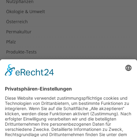
Nutzpflanzen
Ökologie & Umwelt
Österreich
Permakultur
Pfalz
Produkte-Tests
Reisetipps
Rezepte
Schweiz
Spanien
Südtirol
USA
Weihnachten
Weihnachtstexte