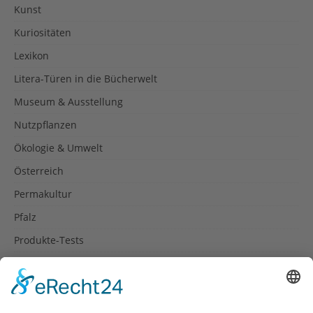
Kunst
Kuriositäten
Lexikon
Litera-Türen in die Bücherwelt
Museum & Ausstellung
Nutzpflanzen
Ökologie & Umwelt
Österreich
Permakultur
Pfalz
Produkte-Tests
Reisetipps
Rezepte
Schweiz