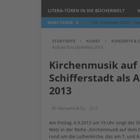
LITERA-TÜREN IN DIE BÜCHERWELT
[ 26. September 2023 ]
Töp
NEWS TICKER
Limburgerhof
ALLGEMEI
STARTSEITE
KUNST
KONZERTE & C
[ 5. Juni 2023 ]
Töpfern am 
Auftakt fürs Dörfelfest 2013
ALLGEMEIN
Kirchenmusik auf 
[ 24. März 2023 ]
Umfage: W
Schifferstadt als 
[ 24. März 2023 ]
Töpfern 
[ 6. Februar 2023 ]
Spenden 
2013
[ 12. Juni 2014 ]
Grasmilben
Jucken auf acht Beinen…
Konzerte & Co.
0
Am Freitag, 6.9.2013 um 19 Uhr singt der 
Metz in der Reihe „Kirchenmusik auf dem Dö
rund um die Lutherkirche, das am 7. und 8.