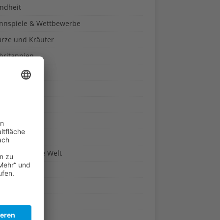
ndheit
nnspiele & Wettbewerbe
rze und Kräuter
britannien
wasser
n-Reich
en
n
erte & Co.
arisch um die Welt
r
t
sitäten
kon