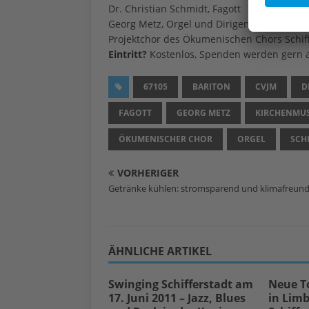
Dr. Christian Schmidt, Fagott
Georg Metz, Orgel und Dirigent
Projektchor des Ökumenischen Chors Schif
Eintritt?
Kostenlos, Spenden werden ger
67105
BARITON
CVJM
D
FAGOTT
GEORG METZ
KIRCHENMUS
ÖKUMENISCHER CHOR
ORGEL
SCH
VORHERIGER
Getränke kühlen: stromsparend und klimafreund
ÄHNLICHE ARTIKEL
Swinging Schifferstadt am
Neue T
17. Juni 2011 – Jazz, Blues
in Lim