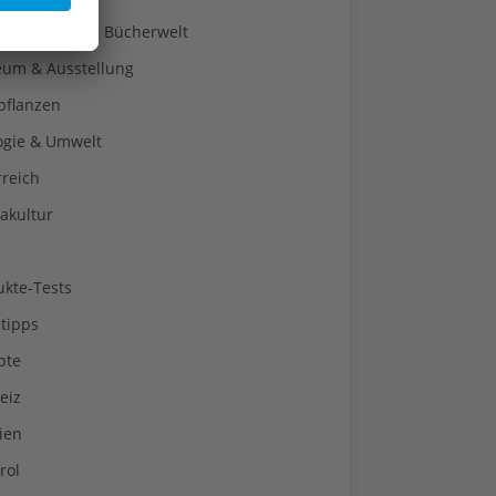
a-Türen in die Bücherwelt
um & Ausstellung
pflanzen
ogie & Umwelt
rreich
akultur
ukte-Tests
tipps
pte
eiz
ien
rol