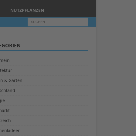
NUTZPFLANZEN
EGORIEN
emein
tektur
on & Garten
schland
gie
markt
kreich
henkideen