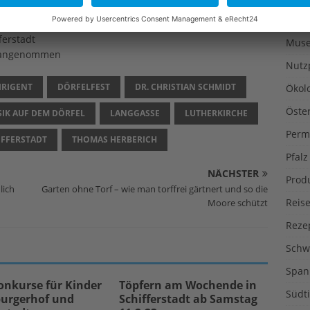
Liter
ferstadt
Muse
n angenommen
Nutz
IRIGENT
DÖRFELFEST
DR. CHRISTIAN SCHMIDT
Ökol
Öste
IK AUF DEM DÖRFEL
LANGGASSE
LUTHERKIRCHE
Perm
IFFERSTADT
THOMAS HERBERICH
Pfalz
NÄCHSTER
Prod
lich
Garten ohne Torf – wie man torffrei gärtnert und so die
Reise
Moore schützt
Reze
Schw
Span
onkurse für Kinder
Töpfern am Wochende in
Südti
burgerhof und
Schifferstadt ab Samstag