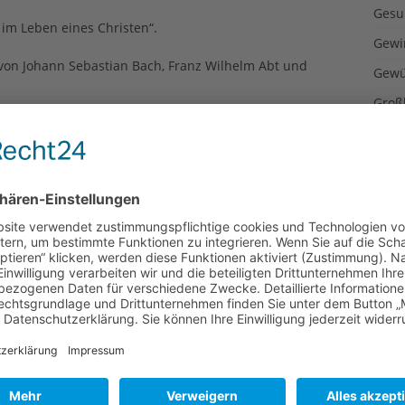
Gesu
 im Leben eines Christen“.
Gewi
von Johann Sebastian Bach, Franz Wilhelm Abt und
Gewü
Groß
lcher, J. B. de Boismortier, Georg C. Schemelli und
Hoch
Idee
ber, Claudio Monteverdi, Max Reger, Boismortier, Haydn,
Itali
i, Scholefield und Eccard/Calivisius zu hören.
Japa
 Kirchengemeinde richten dieses Jahr zum 35. Mal das
Konz
trifft oder neue Leute kennenlernt, in gemütlicher und
sammensitzt und ein Schöppchen trinkt und etwas
Kulin
Kultu
lfest 7. und 8. September
Kuns
fferstadt)
Kurio
Lexi