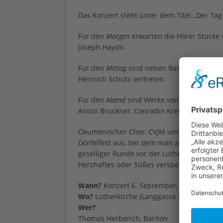
Das Konzert steht unter dem Titel „Der Tag
Für den
Morgen
erwarten die Hörer Stücke 
Joseph Haydn.
Für den
Mittag
sind neben Bach Friedrich Si
Heinrich Schütz vertreten.
Für den
Abend
sind Werke von Siegried Neu
Anton Bruckner, Conradin Kreutzer, Schmell
Ökumenischer Chor, CVJM und Evangelische
Dörfelfest aus, bei dem man alte Bekannte 
geselliger Runde vor der Lutherkirche bei
Herzhaftes oder Süßes verspeist.
Wann?
Konzert 6. September, 19 Uhr. Dörfe
Wo?
Lutherkirche (Langgasse 61, 67105 Schi
Wer?
Thomas Herberich, Bariton