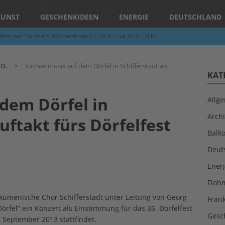
KUNST
GESCHENKIDEEN
ENERGIE
DEUTSCHLAND
fern per Hand am Wochenende (Fr 29.9. – Sa 30.9.23) in
N
O.
Kirchenmusik auf dem Dörfel in Schifferstadt als
Abend – Schnupperkurse an der Töpferscheibe in Schifferstadt
KAT
dem Dörfel in
Allg
ie gelingt eine zukunftsfähige Landwirtschaft?
ALLGEMEIN
Archi
Auftakt fürs Dörfelfest
per Hand am Abend in Limburgerhof
ALLGEMEIN
Balk
für Erdbebenhilfe in Syrien und der Türkei
ALLGEMEIN
Deut
 (Herbstgrasmilben, Erntemilben) sind unterwegs: Das große
Ener
GESUNDHEIT
Floh
Ökumenische Chor Schifferstadt unter Leitung von Georg
Fran
rfel“ ein Konzert als Einstimmung für das 35. Dörfelfest
Gesc
 September 2013 stattfindet.