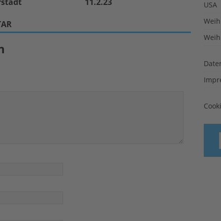
rstadt
11.2.23
USA
Weih
TAR
Weih
n
Date
Impr
Cook