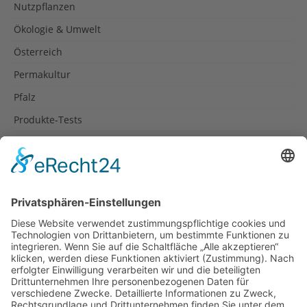
Nutzpflanzen
Ökologie & Umwelt
Österreich
Permakultur
Pfalz
Produkte-Tests
Reisetipps
Rezepte
Schweiz
Spanien
Südtirol
USA
Weihnachten
Weihnachtstexte