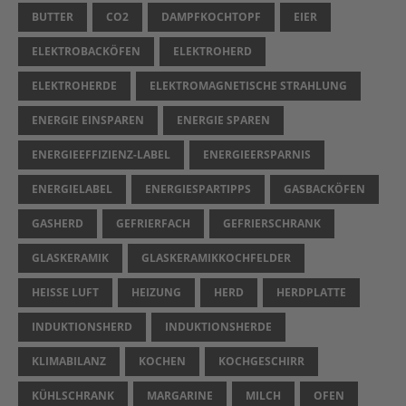
BUTTER
CO2
DAMPFKOCHTOPF
EIER
ELEKTROBACKÖFEN
ELEKTROHERD
ELEKTROHERDE
ELEKTROMAGNETISCHE STRAHLUNG
ENERGIE EINSPAREN
ENERGIE SPAREN
ENERGIEEFFIZIENZ-LABEL
ENERGIEERSPARNIS
ENERGIELABEL
ENERGIESPARTIPPS
GASBACKÖFEN
GASHERD
GEFRIERFACH
GEFRIERSCHRANK
GLASKERAMIK
GLASKERAMIKKOCHFELDER
HEISSE LUFT
HEIZUNG
HERD
HERDPLATTE
INDUKTIONSHERD
INDUKTIONSHERDE
KLIMABILANZ
KOCHEN
KOCHGESCHIRR
KÜHLSCHRANK
MARGARINE
MILCH
OFEN