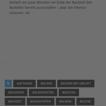
einfach ein paar Minuten vor Ende der Backzeit den
Backofen bereits ausschalten – aber die Ofentür
zulassen.
ms
:
AUFTAUEN
BACKEN
BACKEN MIT UMLUFT
BACKOFEN
BACKOFENTÜR
BACKTAG
BACKZEIT
BACKZUTATEN
BALKON
BLECHE