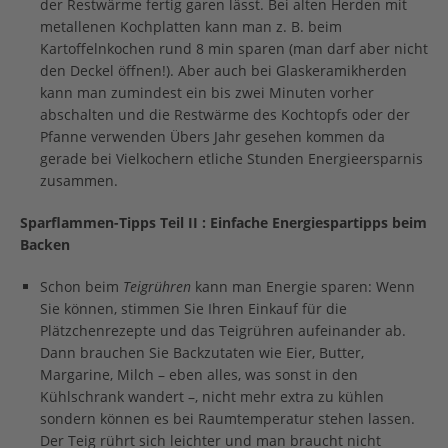
der Restwärme fertig garen lässt. Bei alten Herden mit
metallenen Kochplatten kann man z. B. beim
Kartoffelnkochen rund 8 min sparen (man darf aber nicht
den Deckel öffnen!). Aber auch bei Glaskeramikherden
kann man zumindest ein bis zwei Minuten vorher
abschalten und die Restwärme des Kochtopfs oder der
Pfanne verwenden Übers Jahr gesehen kommen da
gerade bei Vielkochern etliche Stunden Energieersparnis
zusammen.
Sparflammen-Tipps Teil II : Einfache Energiespartipps beim
Backen
Schon beim
Teigrühren
kann man Energie sparen: Wenn
Sie können, stimmen Sie Ihren Einkauf für die
Plätzchenrezepte und das Teigrühren aufeinander ab.
Dann brauchen Sie Backzutaten wie Eier, Butter,
Margarine, Milch – eben alles, was sonst in den
Kühlschrank wandert –, nicht mehr extra zu kühlen
sondern können es bei Raumtemperatur stehen lassen.
Der Teig rührt sich leichter und man braucht nicht