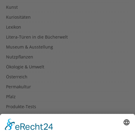
Kunst
Kuriositäten
Lexikon
Litera-Türen in die Bücherwelt
Museum & Ausstellung
Nutzpflanzen
Ökologie & Umwelt
Österreich
Permakultur
Pfalz
Produkte-Tests
Reisetipps
Rezepte