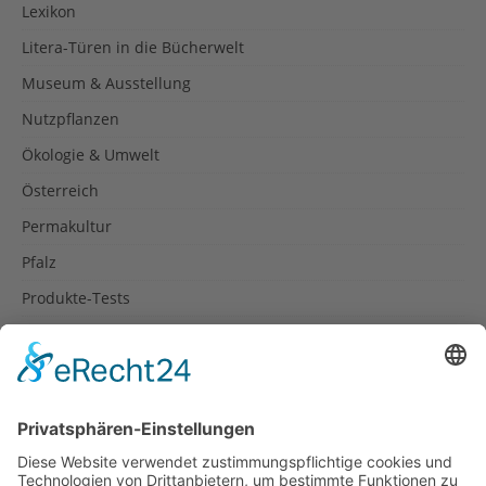
Lexikon
Litera-Türen in die Bücherwelt
Museum & Ausstellung
Nutzpflanzen
Ökologie & Umwelt
Österreich
Permakultur
Pfalz
Produkte-Tests
Reisetipps
Rezepte
Schweiz
Spanien
Südtirol