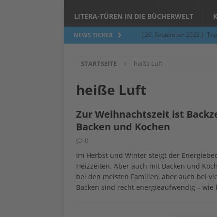
LITERA-TÜREN IN DIE BÜCHERWELT
[ 26. September 2023 ]
Töp
NEWS TICKER
Limburgerhof
ALLGEMEI
STARTSEITE
heiße Luft
[ 5. Juni 2023 ]
Töpfern am 
ALLGEMEIN
heiße Luft
[ 24. März 2023 ]
Umfage: W
Zur Weihnachtszeit ist Backze
[ 24. März 2023 ]
Töpfern 
Backen und Kochen
[ 6. Februar 2023 ]
Spenden 
0
[ 12. Juni 2014 ]
Grasmilben
Im Herbst und Winter steigt der Energie­­b
Heizzeiten. Aber auch mit Backen und Koch
Jucken auf acht Beinen…
bei den meisten Familien, aber auch bei v
Backen sind recht energieaufwendig – wie