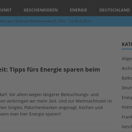
KUNST
GESCHENKIDEEN
ENERGIE
DEUTSCHLAND
fern per Hand am Wochenende (Fr 29.9. – Sa 30.9.23) in
N
Abend – Schnupperkurse an der Töpferscheibe in Schifferstadt
KAT
Allg
ie gelingt eine zukunftsfähige Landwirtschaft?
ALLGEMEIN
it: Tipps fürs Energie sparen beim
Archi
per Hand am Abend in Limburgerhof
ALLGEMEIN
Balk
für Erdbebenhilfe in Syrien und der Türkei
ALLGEMEIN
Deut
 (Herbstgrasmilben, Erntemilben) sind unterwegs: Das große
edarf. Vor allem wegen längerer Beleuchtungs- und
Ener
en verbringen wir mehr Zeit. Und zur Weihnachtszeit ist
GESUNDHEIT
Floh
ielen Singles, Plätzchenbacken angesagt. Kochen und
 kann man hier Energie sparen?
Fran
Gesc