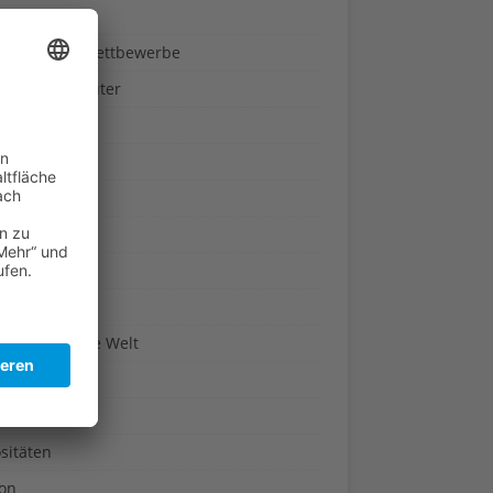
ndheit
nnspiele & Wettbewerbe
rze und Kräuter
britannien
wasser
n-Reich
en
n
erte & Co.
arisch um die Welt
r
t
sitäten
kon