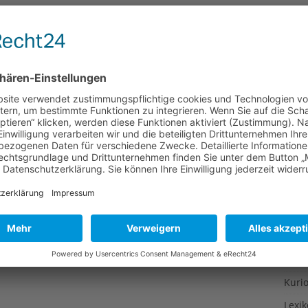
Gesu
Gewi
Gewü
Groß
Hoch
Idee
Itali
Japa
Konz
Kulin
Kultu
Kuns
Kurio
Lexi