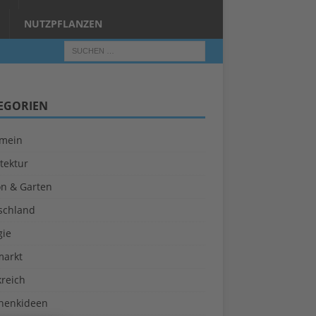
NUTZPFLANZEN
EGORIEN
emein
tektur
on & Garten
schland
gie
markt
kreich
henkideen