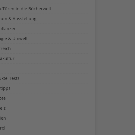
a-Türen in die Bücherwelt
um & Ausstellung
pflanzen
ogie & Umwelt
rreich
akultur
ukte-Tests
tipps
pte
eiz
ien
rol