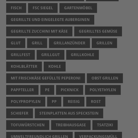
FISCH
FSC SIEGEL
GARTENMÖBEL
GEGRILLTE UND EINGELEGTE AUBERGINEN
GEGRILLTE ZUCCHINI MIT KÄSE
GEGRILLTES GEMÜSE
GLUT
GRILL
GRILLANZÜNDER
GRILLEN
GRILLFEST
GRILLGUT
GRILLKOHLE
KOHLBLÄTTER
KOHLE
MIT FRISCHKÄSE GEFÜLLTE PEPERONI
OBST GRILLEN
PAPPTELLER
PE
PICKNICK
POLYETHYLEN
POLYPROPYLEN
PP
REISIG
ROST
SCHIEFER
STEINPLATTEN AUS SPECKSTEIN
TOFUWÜRSTCHEN
TREIBHAUSGASE
TSATZIKI
UMWELTFREUNDLICH GRILLEN
VERPACKUNGSMÜLL