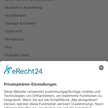
Museum & Ausstellung
Nutzpflanzen
Ökologie & Umwelt
Österreich
Permakultur
Pfalz
Produkte-Tests
Reisetipps
Rezepte
Schweiz
Spanien
Südtirol
USA