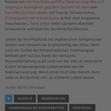
Rezepte wie
mit Frischkäse gefüllte Peperoni
,
gegrillte und
eingelegte Auberginen
,
gegrillte Zucchini mit Käse
oder
Kartoffel-Zucchini-Spieße
mit Tsatziki, Tofuwürstchen,
Champignons mit Kräuterbutter
grillen statt bergeweise
Fleischwaren…
Obst grillen
liefert übrigens ebenfalls
erstaunliche und köstliche Geschmackserlebnisse.
Lassen Sie Ihre Phantasie bei vegetarischen Grillgenüssen
spielen und schützen Sie so gleichzeitig das Klima. Denn
rund ein Fünftel der klimaschädlichen Treibhausgase
weltweit geht auf das Konto der Viehzucht.
Massentierhaltung quält nicht nur das Vieh, es verursacht
zudem schwerwiegende Gülleprobleme wie die
Bodenversauerung. Wenn schon Fisch oder Fleisch, dann
sollte es Bio-Qualität sein. Es schmeckt zudem besser.
Quelle: BUND Ökotipps
ALUFOLIE
ANZÜNDHILFEN
CHAMPIGNONS MIT KRÄUTERBUTTER
FAUSTREGEL