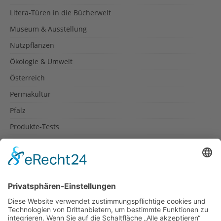
Litera-Türen in die Bücherwelt
Museum & Ausstellung
Nutzpflanzen
Ökologie & Umwelt
Österreich
Permakultur
Pfalz
Produkte-Tests
Reisetipps
Rezepte
Schweiz
Spanien
Südtirol