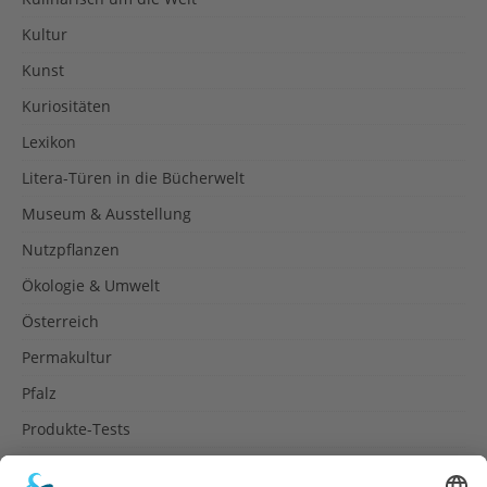
Kultur
Kunst
Kuriositäten
Lexikon
Litera-Türen in die Bücherwelt
Museum & Ausstellung
Nutzpflanzen
Ökologie & Umwelt
Österreich
Permakultur
Pfalz
Produkte-Tests
Reisetipps