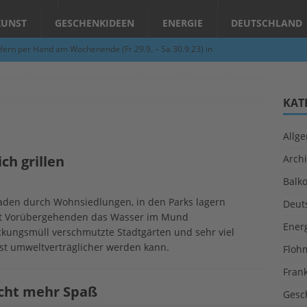
KUNST
GESCHENKIDEEN
ENERGIE
DEUTSCHLAND
fern per Hand am Wochenende (Fr 29.9. – Sa 30.9.23) in
N
Abend – Schnupperkurse an der Töpferscheibe in Schifferstadt
KAT
Allg
ie gelingt eine zukunftsfähige Landwirtschaft?
ALLGEMEIN
ch grillen
Archi
per Hand am Abend in Limburgerhof
ALLGEMEIN
Balk
für Erdbebenhilfe in Syrien und der Türkei
ALLGEMEIN
aden durch Wohnsiedlungen, in den Parks lagern
Deut
 (Herbstgrasmilben, Erntemilben) sind unterwegs: Das große
sst Vorübergehenden das Wasser im Mund
Ener
kungsmüll verschmutzte Stadtgärten und sehr viel
GESUNDHEIT
est umweltverträglicher werden kann.
Floh
Fran
acht mehr Spaß
Gesc