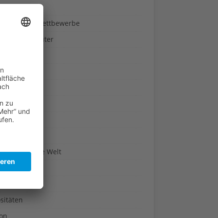
ndheit
nnspiele & Wettbewerbe
rze und Kräuter
britannien
wasser
n-Reich
en
n
erte & Co.
arisch um die Welt
r
t
sitäten
kon