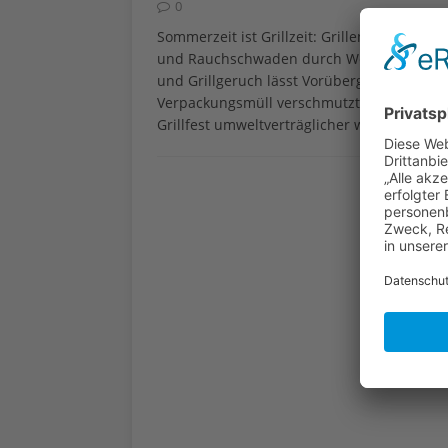
0
Sommerzeit ist Grillzeit: Grillen auf dem Ba
und Rauchschwaden durch Wohnsiedlungen
und Grillgeruch lässt Vorübergehenden d
Verpackungsmüll verschmutzte Stadtgärten 
Grillfest umweltverträglicher werden kann.