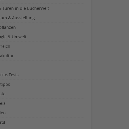
a-Türen in die Bücherwelt
um & Ausstellung
pflanzen
ogie & Umwelt
rreich
akultur
ukte-Tests
tipps
pte
eiz
ien
rol