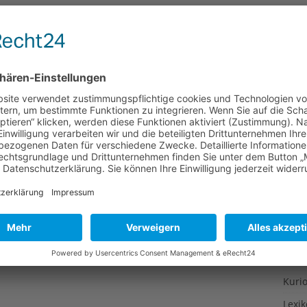
Gesu
lkon, grillen im Garten und am Picknickplatz lässt Duft-
Gewi
 wabern. In den Parks lagern picknickende Grüppchen
as Wasser im Mund zusammenlaufen. Übrig bleiben mit
Gewü
und sehr viel Asche. Der BUND gibt Tipps, wie das
Groß
Hoch
Idee
Itali
Japa
Konz
Kulin
Kultu
Kuns
Kurio
Lexi