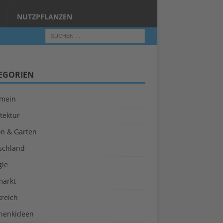
NUTZPFLANZEN
EGORIEN
emein
tektur
on & Garten
schland
gie
markt
kreich
henkideen