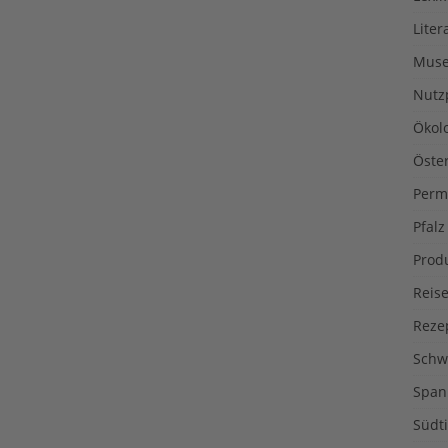
Liter
Muse
Nutz
Ökol
Öste
Perm
Pfalz
Prod
Reise
Reze
Schw
Span
Südti