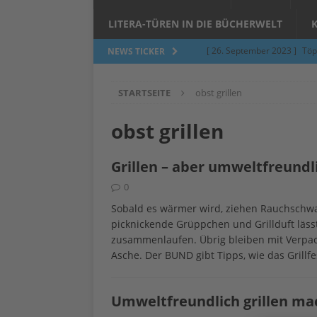
LITERA-TÜREN IN DIE BÜCHERWELT
[ 26. September 2023 ]
Töp
NEWS TICKER
Limburgerhof
ALLGEMEI
STARTSEITE
obst grillen
[ 5. Juni 2023 ]
Töpfern am 
ALLGEMEIN
obst grillen
[ 24. März 2023 ]
Umfage: W
Grillen – aber umweltfreundli
[ 24. März 2023 ]
Töpfern 
0
[ 6. Februar 2023 ]
Spenden 
Sobald es wärmer wird, ziehen Rauchschw
[ 12. Juni 2014 ]
Grasmilben
picknickende Grüppchen und Grillduft lä
zusammenlaufen. Übrig bleiben mit Verpac
Jucken auf acht Beinen…
Asche. Der BUND gibt Tipps, wie das Grillf
Umweltfreundlich grillen m