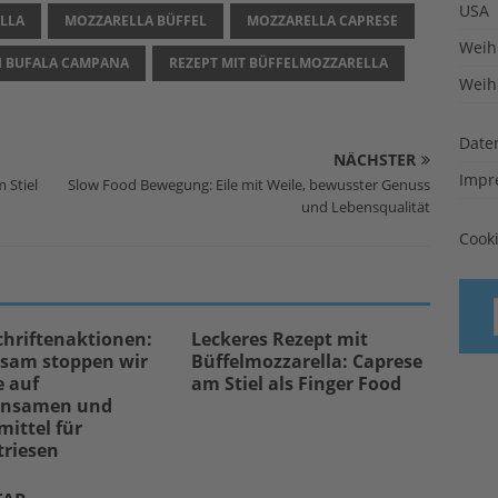
USA
LLA
MOZZARELLA BÜFFEL
MOZZARELLA CAPRESE
Weih
I BUFALA CAMPANA
REZEPT MIT BÜFFELMOZZARELLA
Weih
Date
NÄCHSTER
Impr
 Stiel
Slow Food Bewegung: Eile mit Weile, bewusster Genuss
und Lebensqualität
Cook
chriftenaktionen:
Leckeres Rezept mit
sam stoppen wir
Büffelmozzarella: Caprese
e auf
am Stiel als Finger Food
ensamen und
ittel für
triesen