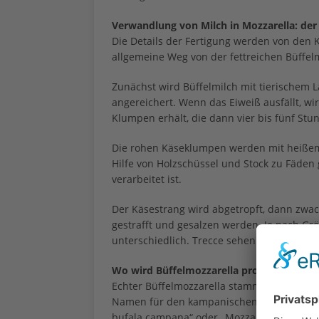
Verwandlung von Milch in Mozzarella: der
Die Details der Fertigung werden von den Kä
allgemeine Weg von der fettreichen Büffelm
Zunächst wird Büffelmilch mit tierischem 
angereichert. Wenn das Eiweiß ausfällt, w
Klumpen erhält, die dann vier bis fünf St
Die rohen Käseklumpen werden mit heißem 
Hilfe von Holzschüssel und Stock zu Fäden
verarbeitet ist.
Der Käsestrang wird abgetropft, dann zwac
gestrafft und gesalzen werden. Je nach G
unterschiedlich. Trecce sehen zopfartig aus
Wo wird Büffelmozzarella produziert?
Echter Büffelmozzarella stammt aus Italien
Namen für den kampanischen Büffelmozzare
bufala campana“ oder „Mozzarella di bufala