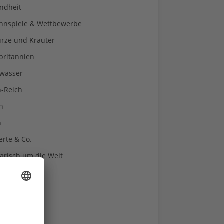
ndheit
nnspiele & Wettbewerbe
rze und Kräuter
britannien
wasser
n-Reich
en
n
erte & Co.
arisch um die Welt
r
t
sitäten
kon