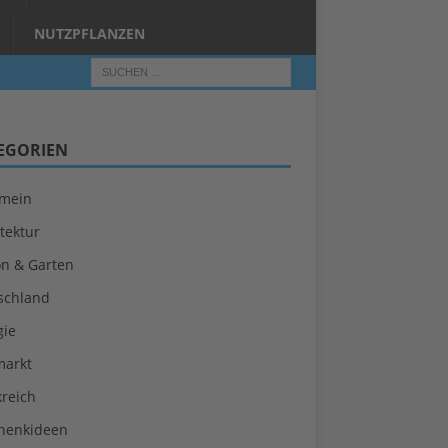
NUTZPFLANZEN
EGORIEN
emein
tektur
on & Garten
schland
gie
markt
kreich
henkideen