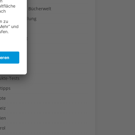
a-Türen in die Bücherwelt
um & Ausstellung
pflanzen
ogie & Umwelt
rreich
akultur
ukte-Tests
tipps
pte
eiz
ien
rol