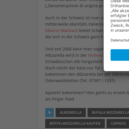
(„Denominazione di origine protetta“).
Auch in der Schweiz ist man auf den Gesc
mittlerweile ebenfalls italienische Wasserb
Käserei Marbach
bietet Schangnauer Büffel
die sich in der Schweiz ganz heimisch füh
Und seit 2006 kann man sogar deutschen B
Albzarella wird in der
Hohensteiner Hofkä
Schwäbischen Alb hergestellt. Denn hier gib
Noch reicht der Käse nur für den Verkauf a
bekommen den Albzarella bei der Hohenste
Ödenwaldstetten (Tel. 07387 / 1297).
Apptetit bekommen? Hier gehts zu einem 
als Finger Food
ALBZARELLA
BUFALA MOZZARELL
BÜFFELMOZZARELLA KAUFEN
CAPRESE