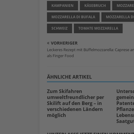
KAMPANIEN
KÄSEBRUCH
MOZZARE
MOZZARELLA DI BUFALA
MOZZARELLA D
SCHWEIZ
TOMATE MOZZARELLA
VORHERIGER
Leckeres Rezept mit Büffelmozzarella: Caprese am
als Finger Food
ÄHNLICHE ARTIKEL
Zum Skifahren
Unters
umweltfreundlicher per
gemein
Skilift auf den Berg – in
Patent
verschiedenen Ländern
Pflanz
möglich
Lebensm
Saatgu