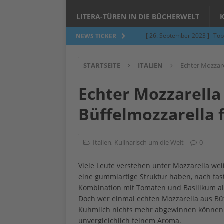
LITERA-TÜREN IN DIE BÜCHERWELT
[ 26. September 2023 ]
Töp
NEWS TICKER
Limburgerhof
ALLGEMEI
STARTSEITE
ITALIEN
Echter Mozzare
[ 5. Juni 2023 ]
Töpfern am 
ALLGEMEIN
Echter Mozzarella 
[ 24. März 2023 ]
Umfage: W
Büffelmozzarella 
[ 24. März 2023 ]
Töpfern 
[ 6. Februar 2023 ]
Spenden 
Italien
,
Kulinarisch um die Welt
0
[ 12. Juni 2014 ]
Grasmilben
Viele Leute verstehen unter Mozzarella we
Jucken auf acht Beinen…
eine gummiartige Struktur haben, nach fas
Kombination mit Tomaten und Basilikum al
Doch wer einmal echten Mozzarella aus Büff
Kuhmilch nichts mehr abgewinnen können. 
unvergleichlich feinem Aroma.