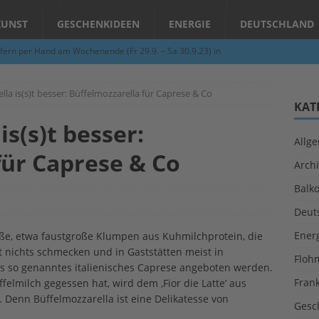
KUNST
GESCHENKIDEEN
ENERGIE
DEUTSCHLAND
fern per Hand am Wochenende (Fr 29.9. – Sa 30.9.23) in
N
lla is(s)t besser: Büffelmozzarella für Caprese & Co
Abend – Schnupperkurse an der Töpferscheibe in Schifferstadt
KAT
is(s)t besser:
Allg
ie gelingt eine zukunftsfähige Landwirtschaft?
ALLGEMEIN
für Caprese & Co
Archi
per Hand am Abend in Limburgerhof
ALLGEMEIN
Balk
für Erdbebenhilfe in Syrien und der Türkei
ALLGEMEIN
Deut
 (Herbstgrasmilben, Erntemilben) sind unterwegs: Das große
Ener
iße, etwa faustgroße Klumpen aus Kuhmilchprotein, die
GESUNDHEIT
t nichts schmecken und in Gaststätten meist in
Floh
s so genanntes italienisches Caprese angeboten werden.
Fran
elmilch gegessen hat, wird dem ‚Fior die Latte’ aus
Denn Büffelmozzarella ist eine Delikatesse von
Gesc