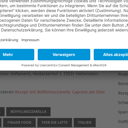
Liter
hmack gekommen: Im schweizerischen Jura gibt es
Muse
üffel, aus deren Milch Mozzarella gefertigt wird. Die
Nutz
mozzarella aus der Milch Bulgarischer Wasserbüffel an,
len, und besuchen kann man die Tiere auch.
Ökol
Öste
üffelmilchkäse nach Mozzarella-Art kaufen. Der
serei
bei Ödenwaldstetten auf der Hochfläche der
Perm
t es seit einiger Zeit eine kleine Herde von 150 Tieren.
Pfalz
b Hof, aber dafür ist er besonders schmackhaft. Sie
iner Hofkäserei, Heidäckerhof 1, 72531 Hohenstein-
Prod
Reise
leckeren
Rezept mit Büffelmozzarella: Caprese am Stiel
Reze
Schw
A
BÜFFELMOZZARELLA
Span
Südti
FINGER FOOD
FIOR DIE LATTE
ITALIEN