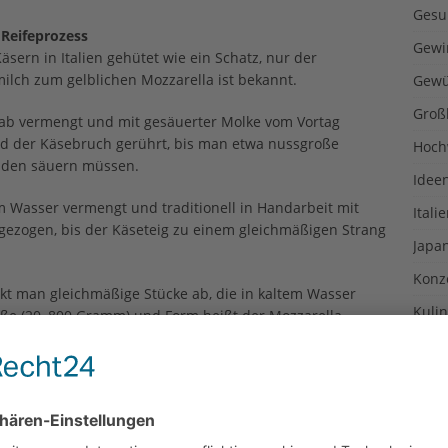
Gesu
 Reifeprozess
Gewi
sern in Italien gehütet wie ein Schatz, nur der
ilch zum gelblichen Mozzarella ist bekannt.
Gewü
Groß
Lab vermengt und mit gesäuerter Molke vom Vortag
ird der Käsebruch gerührt, bis man etwa nussgroße
Hoch
unden säuern müssen.
Idee
Wasser vermengt und traditionell in Handarbeit mit
Itali
 gezogen, bis der Käseteig zu einem gleichmäßigen Strang
Japa
Konz
kt man gleichmäßige Stücke ab, die in kaltem Wasser
Kulin
röße (20–800 Gramm) und Form heißt der Mozzarella
, Perline oder Bocconcini sind kugelförmig.
Kultu
Kuns
, genauer gesagt, aus Kampanien. Seit 1996 sind zwei
Kurio
lla als Herkunftsbezeichnung geschützt: „Mozzarella di
Lexi
“, jeweils mit dem D.O.P-Siegel ausgezeichnet