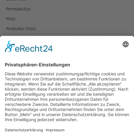
Permakultur
Pfalz
Produkte-Tests
Reisetipps
Rezepte
Schweiz
Spanien
Südtirol
USA
Weihnachten
Weihnachtstexte
Datenschutzerklärung
Impressum