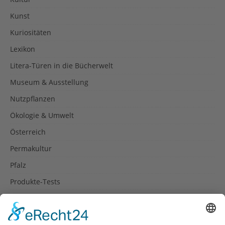
Kunst
Kuriositäten
Lexikon
Litera-Türen in die Bücherwelt
Museum & Ausstellung
Nutzpflanzen
Ökologie & Umwelt
Österreich
Permakultur
Pfalz
Produkte-Tests
Reisetipps
Rezepte