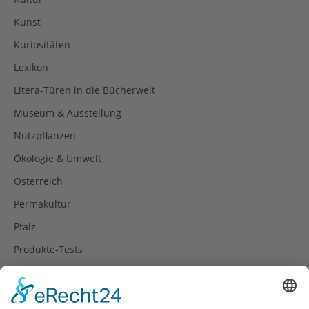
Kunst
Kuriositäten
Lexikon
Litera-Türen in die Bücherwelt
Museum & Ausstellung
Nutzpflanzen
Ökologie & Umwelt
Österreich
Permakultur
Pfalz
Produkte-Tests
Reisetipps
Rezepte