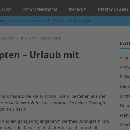
KUNST
GESCHENKIDEEN
ENERGIE
DEUTSCHLAND
fern per Hand am Wochenende (Fr 29.9. – Sa 30.9.23) in
N
t Ägypten – Urlaub mit Inselhopping
Abend – Schnupperkurse an der Töpferscheibe in Schifferstadt
KAT
pten – Urlaub mit
Allg
ie gelingt eine zukunftsfähige Landwirtschaft?
ALLGEMEIN
Archi
per Hand am Abend in Limburgerhof
ALLGEMEIN
Balk
für Erdbebenhilfe in Syrien und der Türkei
ALLGEMEIN
Deut
 (Herbstgrasmilben, Erntemilben) sind unterwegs: Das große
Ener
slas Canarias
, die kanarischen Inseln, bestehen aus den
GESUNDHEIT
ria, La Gomera, El Hierro, Lanzarote, La Palma, Teneriffa
,
Floh
en Felsinseln.
Fran
 hier ein ganzjährig angenehm warmes, sonniges Klima,
Gesc
kann, wer die Kanaren im Winter besucht, innerhalb