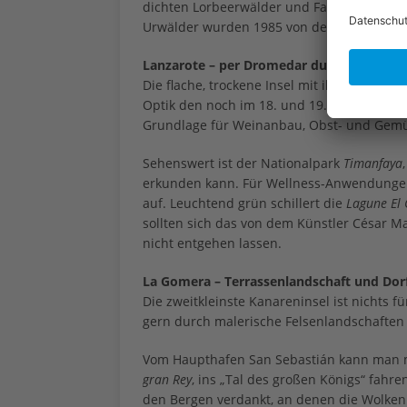
dichten Lorbeerwälder und Farnwälder und
Urwälder wurden 1985 von der UNESCO in 
Lanzarote – per Dromedar durch Mondlan
Die flache, trockene Insel mit ihrer atem
Optik den noch im 18. und 19. Jahrhundert 
Grundlage für Weinanbau, Obst- und Gem
Sehenswert ist der Nationalpark
Timanfaya
erkunden kann. Für Wellness-Anwendunge
auf. Leuchtend grün schillert die
Lagune El 
sollten sich das von dem Künstler César M
nicht entgehen lassen.
La Gomera – Terrassenlandschaft und Dorf
Die zweitkleinste Kanareninsel ist nichts f
gern durch malerische Felsenlandschaften
Vom Haupthafen San Sebastián kann man m
gran Rey
, ins „Tal des großen Königs“ fahr
den Bergen verdankt, an denen die Wolken