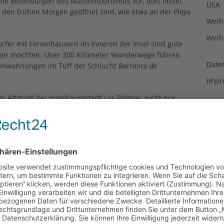
ie Betonburgen des Massentourismus vor, dort findet
USA
n den frühen Morgen geöffnet sind, wie etwa an der
Playa
Weih
Weih
örfer mit Ferienhäusern im Inneren der Insel sind gute
higer möchten. Über 300 Kilometer Wanderwege führen
Date
hlenwohnungen im Tuff der Schlucht
Barranco de
Impr
der Altstadt der Inselhauptstadt Las Palmas, nicht nur
Cook
t vor: Das Museum für moderne Kunst, das
Centro Atlántico
abinete Literario.
, nämlich den
Teneguia
(ca. 440 m) und den
San Antonio
 belohnt wird man mit einer spektaulären Aussicht in den
uristisch noch weniger erschlossenen Insel entdeckt man
 so dass die Insel mit ihren unterschiedlichen Klimazonen
t. Isla Bonita, schöne Insel, wird La Palma wegen ihrer