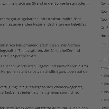
 schwimmen, sich am Strand in der Sonne braten oder in
Gesu
Gewi
gesamt gut ausgebauten Infrastruktur, zahlreichen
Gewü
hren faszinierenden Naturlandschaften ein beliebtes
Groß
Hoch
Idee
touristisch hervorragend erschlossen. Der Norden
ühlingshaften Temperaturen, der Süden heißer und
Itali
rt für Sport aller Art.
Japa
Tauchen, Windsurfen, Segeln und Kayakfahren bis zu
Konz
t Harpunen steht selbstverständlich ganz oben auf dem
Kulin
Kultu
r Verfügung;, ein gut ausgebautes Wanderwegenetz,
Kuns
 erlauben es jedem, sich angenehm sportlich zu
Kurio
der
Botanische Garten von Puerto de la Cruz
. Auch einen
Lexi