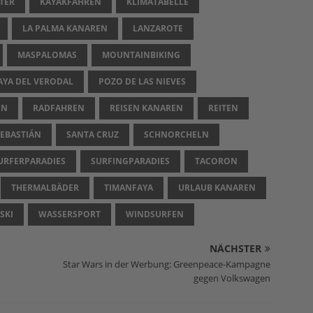
TER
KAYAKFAHREN
KLIMATABELLE
LA PALMA KANAREN
LANZAROTE
MASPALOMAS
MOUNTAINBIKING
AYA DEL VERODAL
POZO DE LAS NIEVES
EN
RADFAHREN
REISEN KANAREN
REITEN
SEBASTIÁN
SANTA CRUZ
SCHNORCHELN
URFERPARADIES
SURFINGPARADIES
TACORON
THERMALBÄDER
TIMANFAYA
URLAUB KANAREN
SKI
WASSERSPORT
WINDSURFEN
NÄCHSTER
Star Wars in der Werbung: Greenpeace-Kampagne
gegen Volkswagen