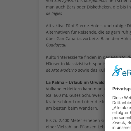
Von
San Agustín
bis
Maspalomas
herrschen d
man auch Bars oder Diskotheken, die bis i
de Ingles
Attraktive Fünf-Sterne-Hotels und ruhige D
Alternativen für Reisende, die es gern ru
über Gan Canaria, vorbei z. B. an den Hö
Guadayequ
.
Kulturinteressierte finden in der
Vegueta
, 
Häuser in klassizistisch-spanischer Bauar
de Arte Moderno
sowie das Kulturzentrum
G
La Palma – Urlaub im Urwald
Vulkane erklettern kann man auf La Palme
(ca. 660 m). Gutes Schuhwerk ist ein Muss,
Kraterschlund und über die Inseln. Die to
am besten beim Wandern.
Bis zu 2.400 Meter erheben sich die Berge,
einer Vielzahl an Pflanzen Lebensraum biete