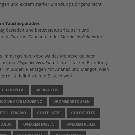
ngen und extrem starker Brandung übrigens nicht
 im Taucherparadies
nig besiedelt und bietet Natururlaubern und
ln im
Tacoron
. Tauchen in der
Mar de las Calmas
im
s immergrünen Nebelwaldes Monteverde oder
and, der
Playa del Verodal
mit ihrer starken Brandung.
er im Süden, Plantagen mit Ananas und Mangos, Wein
rro ist definitiv einen Besuch wert.
E GUADAYEQU
BARRANCOS
ICO DE ARTE MODERNO
DROMEDARTOUREN
ETE LITERARIO
GOLFPLÄTZE
GOLFSPIELER
L AGUA
KANAREN INSELN
KANAREN KLIMA