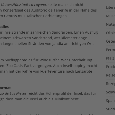
e
Universitätsstadt La Laguna,
sollte man sich nicht
Liter
m Konzertsaal des Auditorio de Tenerife in der Nähe des
en Genuss musikalischer Darbietungen.
Muse
Nutz
adies
ür ihre Strände in zahlreichen Sandfarben. Einen Ausflug
Ökol
seinem schwarzen Sandstrand, wer kilometerlange
Öste
n langen, hellen Stränden von Jandia am richtigen Ort,
Perm
Pfalz
m Surfingparadies für Windsurfer. Wer Unterhaltung
 dem Zoo Oasis Park vergnügen. Auch Inselhopping macht
Prod
t man mit der Fähre von Fuerteventura nach Lanzarote
Reise
Reze
format
Schw
zo de Las Nieves
reicht das Höhenprofil der Insel, das für
rgt, dass man die Insel auch als Minikontinent
Span
Südti