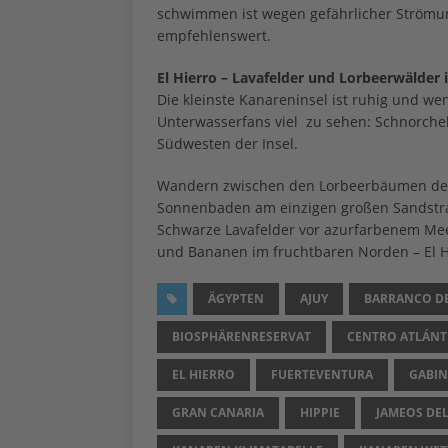
schwimmen ist wegen gefährlicher Strömu
empfehlenswert.
El Hierro – Lavafelder und Lorbeerwälder
Die kleinste Kanareninsel ist ruhig und we
Unterwasserfans viel zu sehen: Schnorche
Südwesten der Insel.
Wandern zwischen den Lorbeerbäumen de
Sonnenbaden am einzigen großen Sandstr
Schwarze Lavafelder vor azurfarbenem Me
und Bananen im fruchtbaren Norden – El Hie
ÄGYPTEN
AJUY
BARRANCO D
BIOSPHÄRENRESERVAT
CENTRO ATLÁNT
EL HIERRO
FUERTEVENTURA
GABIN
GRAN CANARIA
HIPPIE
JAMEOS DE