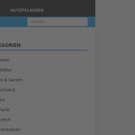
NUTZPFLANZEN
EGORIEN
emein
tektur
on & Garten
schland
gie
markt
kreich
henkideen