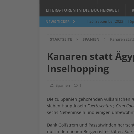
LITERA-TÜREN IN DIE BÜCHERWELT
[ 26. September 2023 ]
Töp
NEWS TICKER
Limburgerhof
ALLGEMEI
STARTSEITE
SPANIEN
Kanaren stat
[ 5. Juni 2023 ]
Töpfern am 
ALLGEMEIN
Kanaren statt Ägy
[ 24. März 2023 ]
Umfage: W
Inselhopping
[ 24. März 2023 ]
Töpfern 
[ 6. Februar 2023 ]
Spenden 
Spanien
1
[ 12. Juni 2014 ]
Grasmilben
Die zu Spanien gehörenden vulkanischen
I
Jucken auf acht Beinen…
sieben Hauptinseln
Fuerteventura, Gran Cana
sechs Nebeninseln und einigen unbewohnt
Dank Golfstrom und Passatwinden herrscht
nur in den hohen Bergen ist es kälter. So 