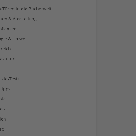
a-Türen in die Bücherwelt
um & Ausstellung
pflanzen
ogie & Umwelt
rreich
akultur
ukte-Tests
tipps
pte
eiz
ien
rol