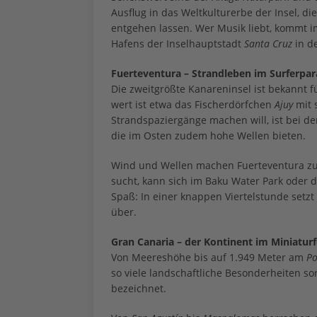
Ausflug in das Weltkulturerbe der Insel, di
entgehen lassen. Wer Musik liebt, kommt i
Hafens der Inselhauptstadt
Santa Cruz
in d
Fuerteventura – Strandleben im Surferpar
Die zweitgrößte Kanareninsel ist bekannt f
wert ist etwa das Fischerdörfchen
Ajuy
mit 
Strandspaziergänge machen will, ist bei de
die im Osten zudem hohe Wellen bieten.
Wind und Wellen machen Fuerteventura zu
sucht, kann sich im Baku Water Park oder
Spaß: In einer knappen Viertelstunde setz
über.
Gran Canaria – der Kontinent im Miniatur
Von Meereshöhe bis auf 1.949 Meter am
Po
so viele landschaftliche Besonderheiten so
bezeichnet.