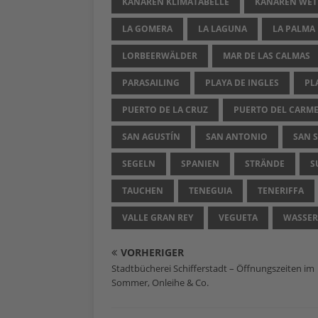
KANAREN KLIMATABELLE
KANAREN WET
LA GOMERA
LA LAGUNA
LA PALMA
LORBEERWÄLDER
MAR DE LAS CALMAS
PARASAILING
PLAYA DE INGLES
PL
PUERTO DE LA CRUZ
PUERTO DEL CARM
SAN AGUSTÍN
SAN ANTONIO
SAN 
SEGELN
SPANIEN
STRÄNDE
S
TAUCHEN
TENEGUIA
TENERIFFA
VALLE GRAN REY
VEGUETA
WASSER
VORHERIGER
Stadtbücherei Schifferstadt – Öffnungszeiten im
Sommer, Onleihe & Co.