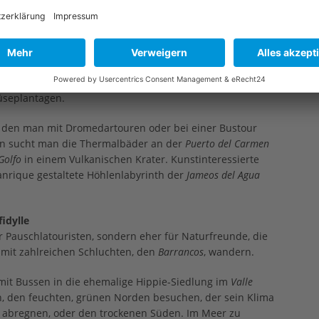
 schönen Buchten auch genannt. Die einzigartigen
den Status einen Biosphärenreservats erhoben.
dschaften
beraubenden vulkanischen Mondlandschaft verdankt ihre
aktiven Vulkanen. Die fruchtbare Vulkanerde ist
üseplantagen.
, den man mit Dromedartouren oder bei einer Bustour
n sucht man die Thermalbäder an der
Puerto del Carmen
Golfo
in einem Vulkanischen Krater. Kunstinteressierte
anrique gestaltete Höhlenlabyrinth der
Jameos del Agua
idylle
ür Pauschlatouristen, sondern eher für Naturfreunde, die
 mit zahlreichen Schluchten, den
Barrancos
, wandern.
it Bussen in die ehemalige Hippie-Siedlung im
Valle
en, den feuchten, grünen Norden besuchen, der sein Klima
 abregnen, oder den trockenen Süden. Im Meer zu