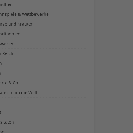
ndheit
nnspiele & Wettbewerbe
rze und Kräuter
britannien
wasser
n-Reich
en
n
erte & Co.
arisch um die Welt
r
t
sitäten
kon