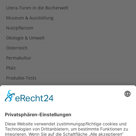
Litera-Türen in die Bücherwelt
Museum & Ausstellung
Nutzpflanzen
Ökologie & Umwelt
Österreich
Permakultur
Pfalz
Produkte-Tests
Reisetipps
Rezepte
Schweiz
Spanien
Südtirol