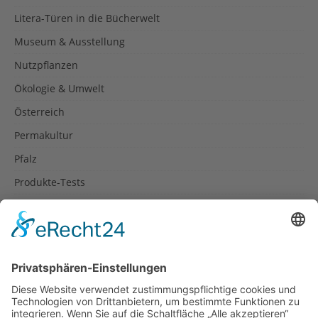
Litera-Türen in die Bücherwelt
Museum & Ausstellung
Nutzpflanzen
Ökologie & Umwelt
Österreich
Permakultur
Pfalz
Produkte-Tests
Reisetipps
Rezepte
Schweiz
Spanien
Südtirol