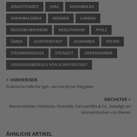
JUNGSTEINZEIT
JURA
KANNIBALEN
KANNIBALISMUS
KERAMIK
LANDAU
MUSEUM HERXHEIM
NEOLITHIKUM
PFALZ
ŠÁRKA
SCHIFFERSTADT
SCHWABEN
SPEYER
STEINWERKZEUGE
STEINZEIT
URNENGRÄBER
URNENGRÄBERFELD VON SCHIFFERSTADT
VORHERIGER
Praktische Hilfe für Igel – ein nützlicher Ratgeber
NÄCHSTER
Bienensterben: Herbizide, Pestizide, Varroamilbe & Co., beteiligt am
Massensterben von Bienen
ÄHNLICHE ARTIKEL