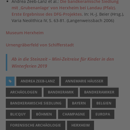
Andrea Zeeb-Lanz et al.:
Die bandkeramische Siedlung
mit ‚Grubenanlage‘ von Herxheim bei Landau (Pfalz).
Erste Ergebnisse des DFG-Projektes
. In: H.-J. Beier (Hrsg.),
Varia Neolithica IV, S. 63-81. (Langenweissbach 2006)
Museum Herxheim
Urnengräberfeld von Schifferstadt
Ab in die Steinzeit – Mini-Zeitreise für Kinder in den
Winterferien 2019
ANDREA ZEEB-LANZ
ANNEMARIE HÄUSSER
ARCHÄOLOGEN
BANDKERAMIK
BANDKERAMIKER
BANDKERAMISCHE SIEDLUNG
BAYERN
BELGIEN
BLICQUY
BÖHMEN
CHAMPAGNE
EUROPA
FORENSISCHE ARCHÄOLOGIE
HERXHEIM