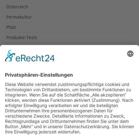
Österreich
Permakultur
Pfalz
Produkte-Tests
Reisetipps
Rezepte
Schweiz
Spanien
Südtirol
USA
Weihnachten
Weihnachtstexte
Datenschutzerklärung