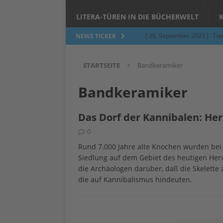
LITERA-TÜREN IN DIE BÜCHERWELT
[ 26. September 2023 ]
Töp
NEWS TICKER
Limburgerhof
ALLGEMEI
STARTSEITE
Bandkeramiker
[ 5. Juni 2023 ]
Töpfern am 
ALLGEMEIN
Bandkeramiker
[ 24. März 2023 ]
Umfage: W
Das Dorf der Kannibalen: Her
[ 24. März 2023 ]
Töpfern 
0
[ 6. Februar 2023 ]
Spenden 
Rund 7.000 Jahre alte Knochen wurden bei 
[ 12. Juni 2014 ]
Grasmilben
Siedlung auf dem Gebiet des heutigen Her
die Archäologen darüber, daß die Skelette
Jucken auf acht Beinen…
die auf Kannibalismus hindeuten.