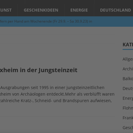
KUNST
GESCHENKIDEEN
ENERGIE
DEUTSCHLAND
fern per Hand am Wochenende (Fr 29.9. – Sa 30.9.23) in
N
Abend – Schnupperkurse an der Töpferscheibe in Schifferstadt
KAT
Allg
ie gelingt eine zukunftsfähige Landwirtschaft?
ALLGEMEIN
xheim in der Jungsteinzeit
Archi
per Hand am Abend in Limburgerhof
ALLGEMEIN
Balk
für Erdbebenhilfe in Syrien und der Türkei
ALLGEMEIN
Ausgrabungen seit 1995 in einer jungsteinzeitlichen
Deut
 (Herbstgrasmilben, Erntemilben) sind unterwegs: Das große
xheim von Archäologen entdeckt.Mehr als verblüfft waren
Ener
 zahlreiche Kratz-, Schneid- und Brandspuren aufwiesen,
GESUNDHEIT
Floh
Fran
Gesc