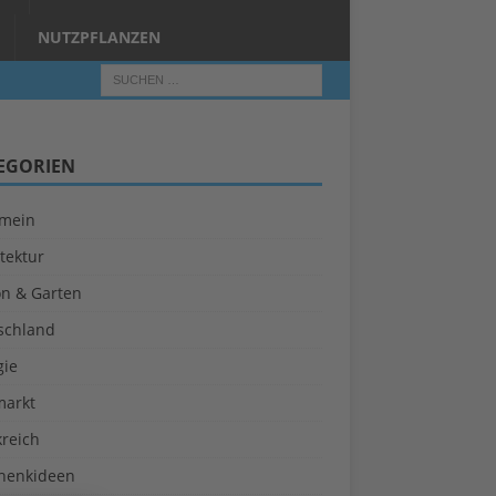
NUTZPFLANZEN
EGORIEN
emein
tektur
on & Garten
schland
gie
markt
kreich
henkideen