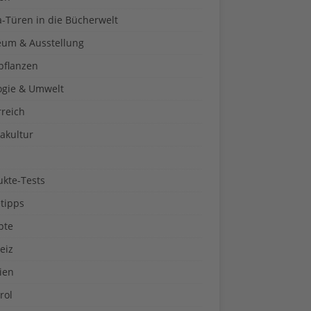
a-Türen in die Bücherwelt
um & Ausstellung
pflanzen
ogie & Umwelt
rreich
akultur
ukte-Tests
tipps
pte
eiz
ien
rol