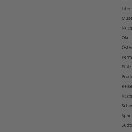
Liter
Muse
Nutz
Ökol
Öste
Perm
Pfalz
Prod
Reise
Reze
Schw
Span
Südti