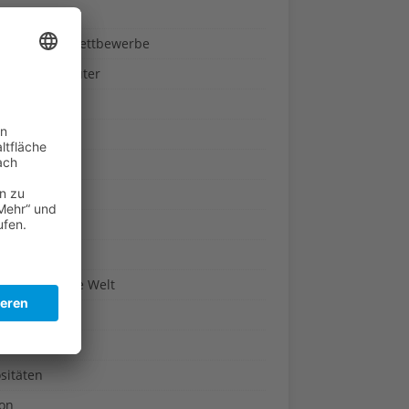
ndheit
nnspiele & Wettbewerbe
rze und Kräuter
britannien
wasser
n-Reich
en
n
erte & Co.
arisch um die Welt
r
t
sitäten
kon