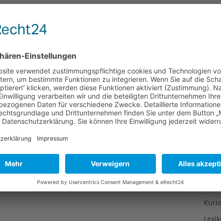
Gesu
Gewi
Gewü
Groß
Hoch
Idee
Itali
Japa
Konz
Kulin
Kultu
Kuns
Kurio
Lexi