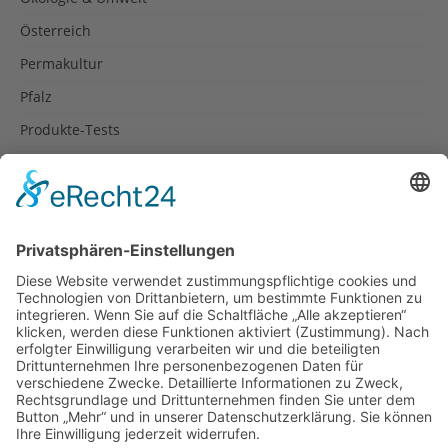
Österreich
Permakultur
Pfalz
Produkte-Tests
Reisetipps
Rezepte
Schweiz
Spanien
Südtirol
USA
Weihnachten
Weihnachtstexte
Datenschutzerklärung