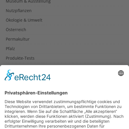
Museum & Ausstellung
Nutzpflanzen
Ökologie & Umwelt
Österreich
Permakultur
Pfalz
Produkte-Tests
Reisetipps
Rezepte
Schweiz
Spanien
Südtirol
USA
Weihnachten