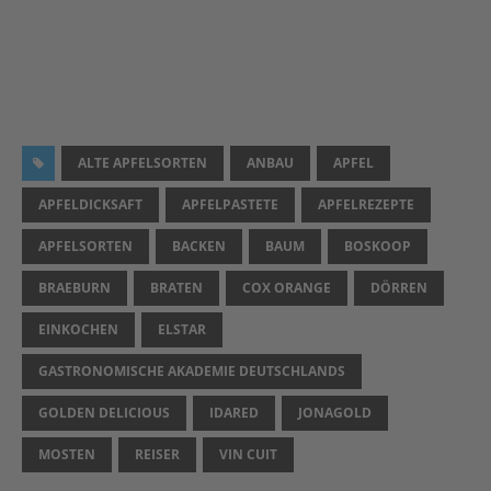
ALTE APFELSORTEN
ANBAU
APFEL
APFELDICKSAFT
APFELPASTETE
APFELREZEPTE
APFELSORTEN
BACKEN
BAUM
BOSKOOP
BRAEBURN
BRATEN
COX ORANGE
DÖRREN
EINKOCHEN
ELSTAR
GASTRONOMISCHE AKADEMIE DEUTSCHLANDS
GOLDEN DELICIOUS
IDARED
JONAGOLD
MOSTEN
REISER
VIN CUIT