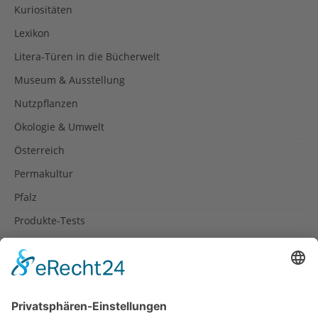
Kuriositäten
Lexikon
Litera-Türen in die Bücherwelt
Museum & Ausstellung
Nutzpflanzen
Ökologie & Umwelt
Österreich
Permakultur
Pfalz
Produkte-Tests
Reisetipps
Rezepte
Schweiz
Spanien