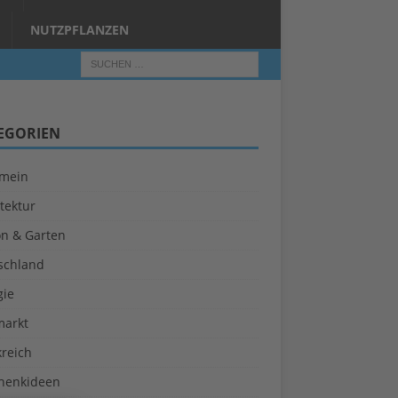
NUTZPFLANZEN
EGORIEN
emein
tektur
on & Garten
schland
gie
markt
kreich
henkideen