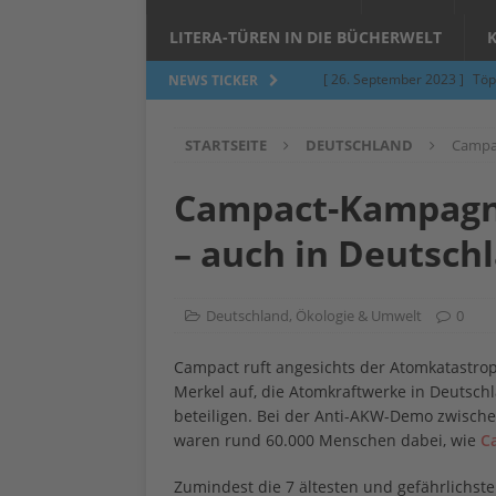
LITERA-TÜREN IN DIE BÜCHERWELT
[ 26. September 2023 ]
Töp
NEWS TICKER
Limburgerhof
ALLGEMEI
STARTSEITE
DEUTSCHLAND
Campac
[ 5. Juni 2023 ]
Töpfern am 
ALLGEMEIN
Campact-Kampagn
[ 24. März 2023 ]
Umfage: W
– auch in Deutsch
[ 24. März 2023 ]
Töpfern 
[ 6. Februar 2023 ]
Spenden 
Deutschland
,
Ökologie & Umwelt
0
[ 12. Juni 2014 ]
Grasmilben
Campact ruft angesichts der Atomkatastro
Jucken auf acht Beinen…
Merkel auf, die Atomkraftwerke in Deutsch
beteiligen. Bei der Anti-AKW-Demo zwisch
waren rund 60.000 Menschen dabei, wie
C
Zumindest die 7 ältesten und gefährlichste