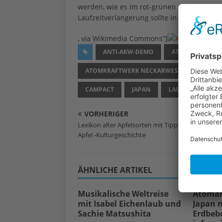
werden, wie es im rot-grünen Atomkonsens
Laufzeitverlängerung sollte in jedem Fall
, via Wikimedia Commons“]
ANTI-AKW-DEMO
ATOMKATASTROP
ATOMKRAFTWERK NECKARWESTHEIM
A
CAMPACT
JAPAN
LAUFZEITVERLÄ
VORHERIGER
Lexikon alter Apfelsorten mit Tipps für den Anba
Apfel -Kulturgeschichte
ÄHNLICHE ARTIKEL
Musikalische Weltreise
Atomar
mit Isabel Eichenlaub und
Japan 
Sachie Matsushita
Erdbeb