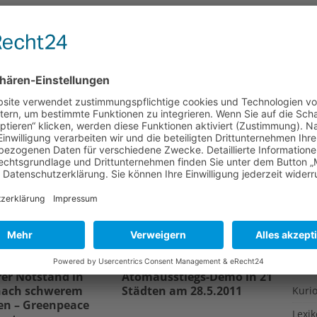
 für 2011 bzw. 2012 vorgesehen war. Die
Gesu
e wieder rückgängig gemacht werden!
Gewi
Gewü
HE JAPAN
ATOMKONSENS
ATOMKRAFTWERK
Groß
TOMKRAFTWERKE
ATOMKRAFTWERKE IN DEUTSCHLAND
Hoch
Idee
NGERUNG
STUTTGART
Itali
NÄCHSTER
Japa
u:
Die Halbwertszeit – Definitionen für physikalische,
biologische und effektive Halbwertszeit
Konz
Kulin
Kultu
Kuns
er Notstand in
Atomausstiegs-Demo in 21
nach schwerem
Städten am 28.5.2011
Kurio
en – Greenpeace
Lexi