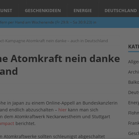
KUNST
GESCHENKIDEEN
ENERGIE
DEUTSCHLAND
fern per Hand am Wochenende (Fr 29.9. – Sa 30.9.23) in
N
t-Kampagne Atomkraft nein danke – auch in Deutschland
Abend – Schnupperkurse an der Töpferscheibe in Schifferstadt
KAT
e Atomkraft nein danke
Allg
ie gelingt eine zukunftsfähige Landwirtschaft?
ALLGEMEIN
land
Archi
per Hand am Abend in Limburgerhof
ALLGEMEIN
Balk
für Erdbebenhilfe in Syrien und der Türkei
ALLGEMEIN
Deut
 (Herbstgrasmilben, Erntemilben) sind unterwegs: Das große
Ener
phe in Japan zu einem Online-Appell an Bundeskanzlerin
GESUNDHEIT
land endlich abzuschalten –
hier
kann man sich
Floh
en dem Atomkraftwerk Neckarwestheim und Stuttgart
Fran
ampact
berichtet.
Gesc
n Atomkraftwerke sollten schleunigst abgeschaltet