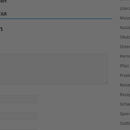
ert
Liter
TAR
Muse
n
Nutz
Ökol
Öste
Perm
Pfalz
Prod
Reise
Reze
Schw
Span
Südti