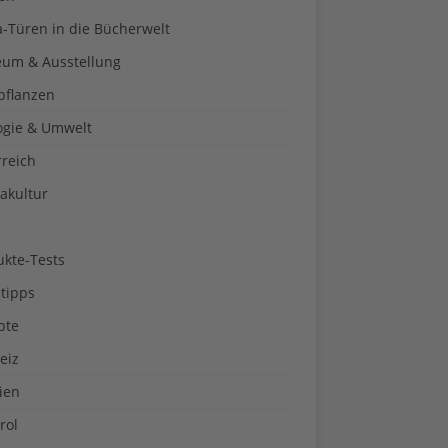
a-Türen in die Bücherwelt
um & Ausstellung
pflanzen
ogie & Umwelt
rreich
akultur
ukte-Tests
tipps
pte
eiz
ien
rol