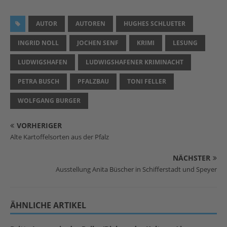
AUTOR
AUTOREN
HUGHES SCHLUETER
INGRID NOLL
JOCHEN SENF
KRIMI
LESUNG
LUDWIGSHAFEN
LUDWIGSHAFENER KRIMINACHT
PETRA BUSCH
PFALZBAU
TONI FELLER
WOLFGANG BURGER
VORHERIGER
Alte Kartoffelsorten aus der Pfalz
NÄCHSTER
Ausstellung Anita Büscher in Schifferstadt und Speyer
ÄHNLICHE ARTIKEL