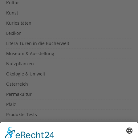
Kultur
Kunst
Kuriositäten
Lexikon
Litera-Türen in die Bücherwelt
Museum & Ausstellung
Nutzpflanzen
Ökologie & Umwelt
Österreich
Permakultur
Pfalz
Produkte-Tests
Reisetipps
Rezepte