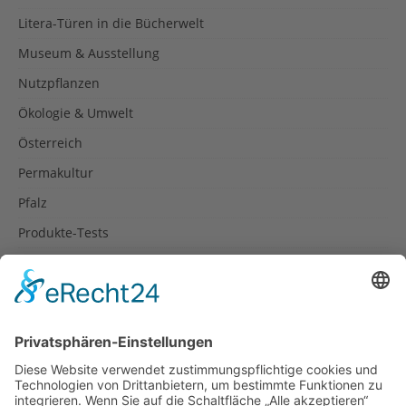
Litera-Türen in die Bücherwelt
Museum & Ausstellung
Nutzpflanzen
Ökologie & Umwelt
Österreich
Permakultur
Pfalz
Produkte-Tests
Reisetipps
Rezepte
Schweiz
Spanien
Südtirol