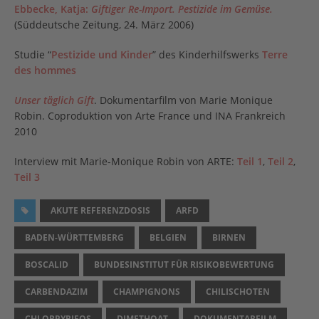
Ebbecke, Katja:
Giftiger Re-Import. Pestizide im Gemüse.
(Süddeutsche Zeitung, 24. März 2006)
Studie “
Pestizide und Kinder
” des Kinderhilfswerks
Terre
des hommes
Unser täglich Gift
. Dokumentarfilm von Marie Monique
Robin. Coproduktion von Arte France und INA Frankreich
2010
Interview mit Marie-Monique Robin von ARTE:
Teil 1
,
Teil 2
,
Teil 3
AKUTE REFERENZDOSIS
ARFD
BADEN-WÜRTTEMBERG
BELGIEN
BIRNEN
BOSCALID
BUNDESINSTITUT FÜR RISIKOBEWERTUNG
CARBENDAZIM
CHAMPIGNONS
CHILISCHOTEN
CHLORPYRIFOS
DIMETHOAT
DOKUMENTARFILM