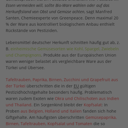
Essen vermeiden will, sollte Bio-Ware wählen oder auf das
Herkunftsland von Obst und Gemüse achten
, sagt Manfred
Santen, Chemieexperte von Greenpeace. Denn maximal 20
% der Ware aus kontrolliert biologischem Anbau enthielt
Rückstände von Pestiziden.
Lebensmittel deutscher Herkunft schnitten häufig gut ab, z.
B.
einheimische Gemüsesorten wie Kohl, Spargel, Zwiebeln
und Champignons
. Produkte aus der Europäischen Union
waren weniger belastet als vergleichbare Ware aus der
Türkei und Übersee.
Tafeltrauben, Paprika, Birnen, Zucchini und Grapefruit aus
der Türkei
überschritten die in der
EU
gültigen
Pestizidhöchstgehalte besonders häufig. Problematisch
waren zudem Exoten wie
Okra und Chilischoten aus Indien
und Thailand
. Ein Sorgenkind bleibt der
Kopfsalat
: In
Proben
aus Belgien, Holland und Italien
fanden sich hohe
Giftgehalte. Am häufigsten überschritten
Gemüsepaprika,
Birnen, Tafeltrauben, Kopfsalat und Tomaten
die so