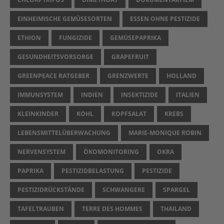
EINHEIMISCHE GEMÜSESORTEN
ESSEN OHNE PESTIZIDE
ETHION
FUNGIZIDE
GEMÜSEPAPRIKA
GESUNDHEITSVORSORGE
GRAPEFRUIT
GREENPEACE RATGEBER
GRENZWERTE
HOLLAND
IMMUNSYSTEM
INDIEN
INSEKTIZIDE
ITALIEN
KLEINKINDER
KOHL
KOPFSALAT
KREBS
LEBENSMITTELÜBERWACHUNG
MARIE-MONIQUE ROBIN
NERVENSYSTEM
ÖKOMONITORING
OKRA
PAPRIKA
PESTIZIDBELASTUNG
PESTIZIDE
PESTIZIDRÜCKSTÄNDE
SCHWANGERE
SPARGEL
TAFELTRAUBEN
TERRE DES HOMMES
THAILAND