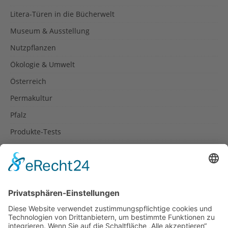
Litera-Türen in die Bücherwelt
Museum & Ausstellung
Nutzpflanzen
Ökologie & Umwelt
Österreich
Permakultur
Pfalz
Produkte-Tests
Reisetipps
Rezepte
Schweiz
Spanien
Südtirol