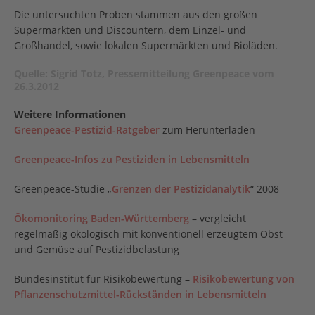
Die untersuchten Proben stammen aus den großen
Supermärkten und Discountern, dem Einzel- und
Großhandel, sowie lokalen Supermärkten und Bioläden.
Quelle: Sigrid Totz, Pressemitteilung Greenpeace vom
26.3.2012
Weitere Informationen
Greenpeace-Pestizid-Ratgeber
zum Herunterladen
Greenpeace-Infos zu Pestiziden in Lebensmitteln
Greenpeace-Studie „
Grenzen der Pestizidanalytik
“ 2008
Ökomonitoring Baden-Württemberg
– vergleicht
regelmäßig ökologisch mit konventionell erzeugtem Obst
und Gemüse auf Pestizidbelastung
Bundesinstitut für Risikobewertung –
Risikobewertung von
Pflanzenschutzmittel-Rückständen in Lebensmitteln