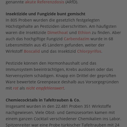
genannte
akute Referenzdosis
(ARfD).
Insektizide und Fungizide bunt gemischt
In 805 Proben wurden die gesetzlich festgelegten
Höchstgehalte an Pestiziden überschritten. Am häufigsten
waren die Insektizide
Dimethoat
und
Ethion
zu finden. Aber
auch das hochgiftige Fungizid
Carbendazim
wurde in 68
Lebensmitteln aus 45 Ländern gefunden, weiter der
Wirkstoff
Boscalid
und das Insektizid
Chlorpyrifos
.
Pestizide können den Hormonhaushalt und das
Immunsystem beeinträchtigen, Krebs auslösen oder das
Nervensystem schädigen. Knapp ein Drittel der geprüften
Ware bewertete Greenpeace deshalb aus Vorsorgegründen
mit
rot
als
nicht empfehlenswert
.
Chemiecocktails in Tafeltrauben & Co.
Insgesamt wurden in den 22.481 Proben 351 Wirkstoffe
nachgewiesen. Viele Obst- und Gemüsesorten kamen mit
einem ganzen Cocktail verschiedener Chemikalien ins Labor.
Spitzenreiter war eine Probe türkischer Tafeltrauben mit 24