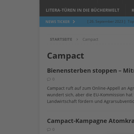
LITERA-TÜREN IN DIE BÜCHERWELT
[ 26. September 2023 ]
Töp
NEWS TICKER
Limburgerhof
ALLGEMEI
STARTSEITE
Campact
[ 5. Juni 2023 ]
Töpfern am 
ALLGEMEIN
Campact
[ 24. März 2023 ]
Umfage: W
Bienensterben stoppen – Mi
[ 24. März 2023 ]
Töpfern 
0
[ 6. Februar 2023 ]
Spenden 
Campact ruft auf zum Online-Appell an Ag
[ 12. Juni 2014 ]
Grasmilben
wundert sich, aber die EU-Kommission hat ta
Landwirtschaft fördern und Agrarsubvention
Jucken auf acht Beinen…
Campact-Kampagne Atomkraft
0