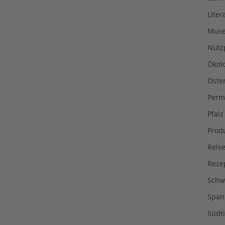
Liter
Muse
Nutz
Ökol
Öste
Perm
Pfalz
Prod
Reise
Reze
Schw
Span
Südti