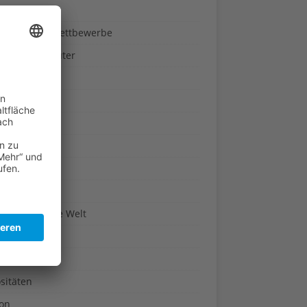
ndheit
nnspiele & Wettbewerbe
rze und Kräuter
britannien
wasser
n-Reich
en
n
erte & Co.
arisch um die Welt
r
t
sitäten
kon