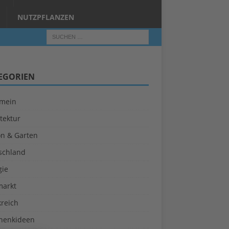
NUTZPFLANZEN
EGORIEN
emein
tektur
on & Garten
schland
gie
markt
kreich
henkideen