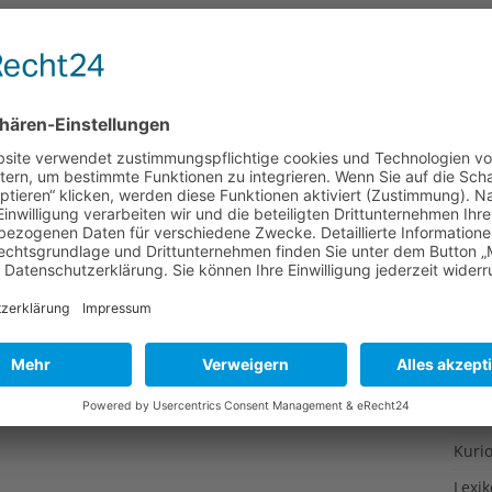
phe in Japan zu einem Online-Appell an Bundeskanzlerin
Gesu
land endlich abzuschalten – hier kann man sich
Gewi
en dem Atomkraftwerk Neckarwestheim und Stuttgart
mpact berichtet. Zumindest die 7 ältesten und
Gewü
eunigst abgeschaltet werden, wie es im rot-grünen
Groß
Hoch
Idee
Itali
Japa
Konz
Kulin
Kultu
Kuns
Kurio
Lexi