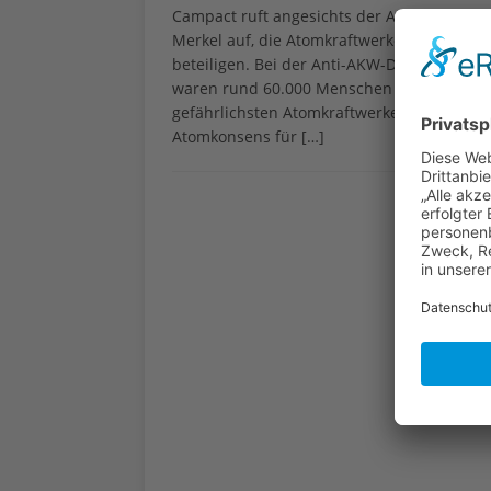
Campact ruft angesichts der Atomkatastro
Merkel auf, die Atomkraftwerke in Deutsch
beteiligen. Bei der Anti-AKW-Demo zwisch
waren rund 60.000 Menschen dabei, wie Ca
gefährlichsten Atomkraftwerke sollten schl
Atomkonsens für
[…]