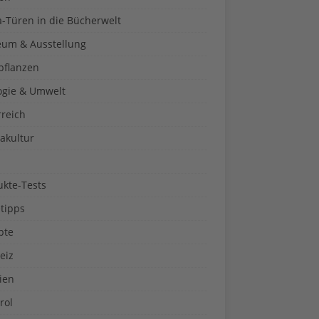
a-Türen in die Bücherwelt
um & Ausstellung
pflanzen
ogie & Umwelt
rreich
akultur
ukte-Tests
tipps
pte
eiz
ien
rol