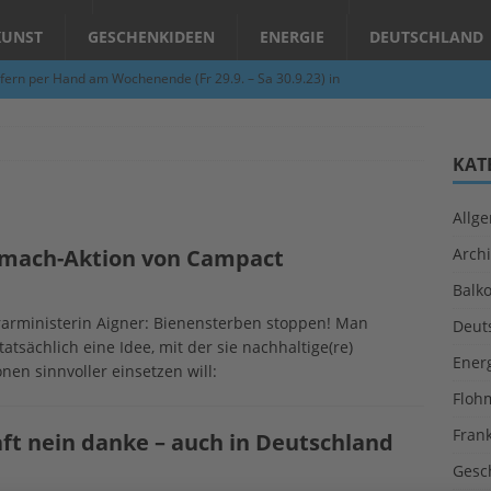
KUNST
GESCHENKIDEEN
ENERGIE
DEUTSCHLAND
fern per Hand am Wochenende (Fr 29.9. – Sa 30.9.23) in
N
Abend – Schnupperkurse an der Töpferscheibe in Schifferstadt
KAT
Allg
ie gelingt eine zukunftsfähige Landwirtschaft?
ALLGEMEIN
tmach-Aktion von Campact
Archi
per Hand am Abend in Limburgerhof
ALLGEMEIN
Balk
für Erdbebenhilfe in Syrien und der Türkei
ALLGEMEIN
rarministerin Aigner: Bienensterben stoppen! Man
Deut
 (Herbstgrasmilben, Erntemilben) sind unterwegs: Das große
tsächlich eine Idee, mit der sie nachhaltige(re)
Ener
en sinnvoller einsetzen will:
GESUNDHEIT
Floh
Fran
 nein danke – auch in Deutschland
Gesc