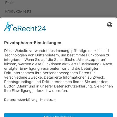
Pfalz
Produkte-Tests
Reisetipps
Rezepte
Schweiz
Spanien
Südtirol
USA
Weihnachten
Weihnachtstexte
Datenschutzerklärung
Impressum
Cookie-Einstellungen