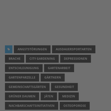
ANGSTSTÖRUNGEN
AUSDAUERSPORTARTEN
BRACHE
CITY GARDENING
DEPRESSIONEN
ENTSCHLEUNIGUNG
GARTENARBEIT
GARTENPARZELLE
GÄRTNERN
GEMEINSCHAFTSGÄRTEN
GESUNDHEIT
GRÜNER DAUMEN
JÄTEN
MEDIZIN
NACHBARSCHAFTSINITIATIVEN
OSTEOPOROSE