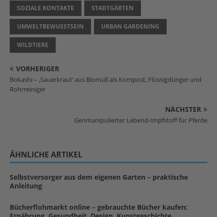
SOZIALE KONTAKTE
STADTGÄRTEN
UMWELTBEWUSSTSEIN
URBAN GARDENING
WILDTIERE
VORHERIGER
Bokashi – ‚Sauerkraut‘ aus Biomüll als Kompost, Flüssigdünger und
Rohrreiniger
NÄCHSTER
Genmanipulierter Lebend-Impfstoff für Pferde
ÄHNLICHE ARTIKEL
Selbstversorger aus dem eigenen Garten – praktische
Anleitung
Bücherflohmarkt online – gebrauchte Bücher kaufen:
Ernährung, Gesundheit, Design, Kunstgeschichte,