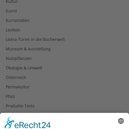
Kultur
Kunst
Kuriositäten
Lexikon
Litera-Türen in die Bücherwelt
Museum & Ausstellung
Nutzpflanzen
Ökologie & Umwelt
Österreich
Permakultur
Pfalz
Produkte-Tests
Reisetipps
Rezepte