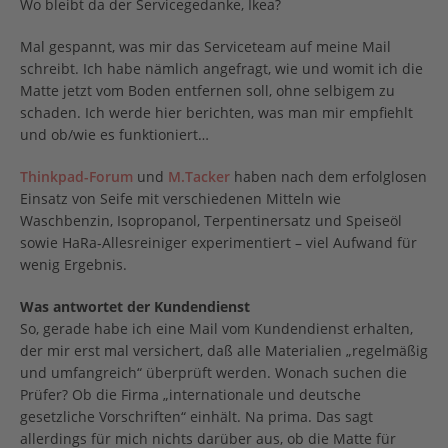
Wo bleibt da der Servicegedanke, Ikea?
Mal gespannt, was mir das Serviceteam auf meine Mail
schreibt. Ich habe nämlich angefragt, wie und womit ich die
Matte jetzt vom Boden entfernen soll, ohne selbigem zu
schaden. Ich werde hier berichten, was man mir empfiehlt
und ob/wie es funktioniert…
Thinkpad-Forum
und
M.Tacker
haben nach dem erfolglosen
Einsatz von Seife mit verschiedenen Mitteln wie
Waschbenzin, Isopropanol, Terpentinersatz und Speiseöl
sowie HaRa-Allesreiniger experimentiert – viel Aufwand für
wenig Ergebnis.
Was antwortet der Kundendienst
So, gerade habe ich eine Mail vom Kundendienst erhalten,
der mir erst mal versichert, daß alle Materialien „regelmäßig
und umfangreich“ überprüft werden. Wonach suchen die
Prüfer? Ob die Firma „internationale und deutsche
gesetzliche Vorschriften“ einhält. Na prima. Das sagt
allerdings für mich nichts darüber aus, ob die Matte für