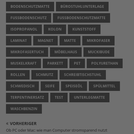
BODENSCHUTZMATTE
BÜROSTUHLUNTERLAGE
FUSSBODENSCHUTZ
FUSSBODENSCHUTZMATTE
ISOPROPANOL
KOLON
KUNSTSTOFF
LAMINAT
MAGNET
MATTE
MIKROFASER
MIKROFASERTUCH
MÖBELHAUS
MUCKIBUDE
MUSKELKRAFT
PARKETT
PET
POLYURETHAN
ROLLEN
SCHMUTZ
SCHREIBTISCHSTUHL
SCHWEDISCH
SEIFE
SPEISEÖL
SPÜLMITTEL
TERPENTINERSATZ
TEST
UNTERLEGMATTE
WASCHBENZIN
VORHERIGER
Ob PC oder Mac: wie man Computer stromsparend nutzt