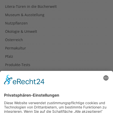
Litera-Türen in die Bücherwelt
Museum & Ausstellung
Nutzpflanzen
Ökologie & Umwelt
Österreich
Permakultur
Pfalz
Produkte-Tests
Reisetipps
Rezepte
Schweiz
Spanien
Südtirol