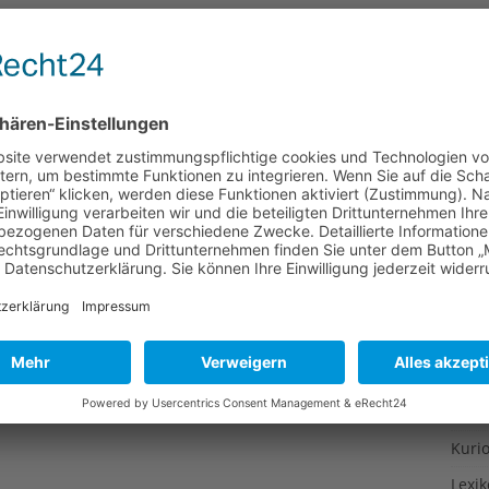
Gesu
Gewi
Gewü
Groß
Hoch
Idee
Itali
Japa
Konz
Kulin
Kultu
Kuns
Kurio
Lexi