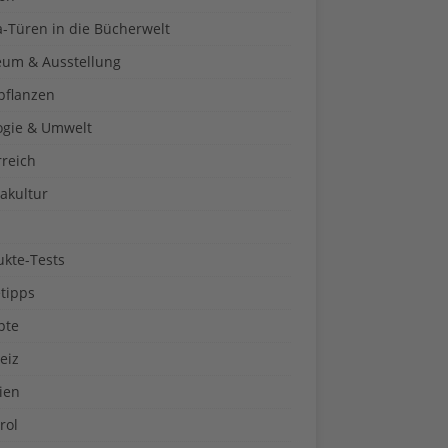
a-Türen in die Bücherwelt
um & Ausstellung
pflanzen
ogie & Umwelt
rreich
akultur
ukte-Tests
tipps
pte
eiz
ien
rol