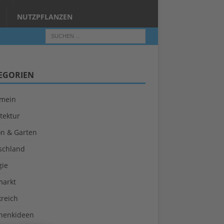
NUTZPFLANZEN
EGORIEN
emein
tektur
on & Garten
schland
gie
markt
kreich
henkideen