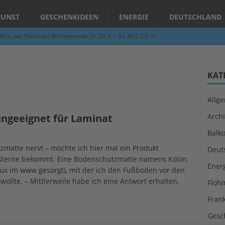
KUNST
GESCHENKIDEEN
ENERGIE
DEUTSCHLAND
fern per Hand am Wochenende (Fr 29.9. – Sa 30.9.23) in
N
Abend – Schnupperkurse an der Töpferscheibe in Schifferstadt
KAT
Allg
ie gelingt eine zukunftsfähige Landwirtschaft?
ALLGEMEIN
ngeeignet für Laminat
Archi
per Hand am Abend in Limburgerhof
ALLGEMEIN
Balk
für Erdbebenhilfe in Syrien und der Türkei
ALLGEMEIN
atte nervt – möchte ich hier mal ein Produkt
Deut
 (Herbstgrasmilben, Erntemilben) sind unterwegs: Das große
ünf Sterne bekommt. Eine Bodenschutzmatte namens Kolon
Ener
l Jux im www gesorgt), mit der ich den Fußboden vor den
GESUNDHEIT
ollte. – Mittlerweile habe ich eine Antwort erhalten,
Floh
Fran
Gesc