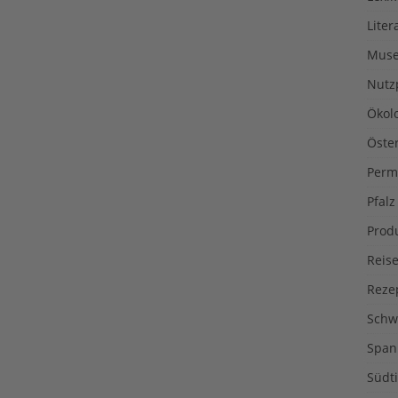
Liter
Muse
Nutz
Ökol
Öste
Perm
Pfalz
Prod
Reise
Reze
Schw
Span
Südti