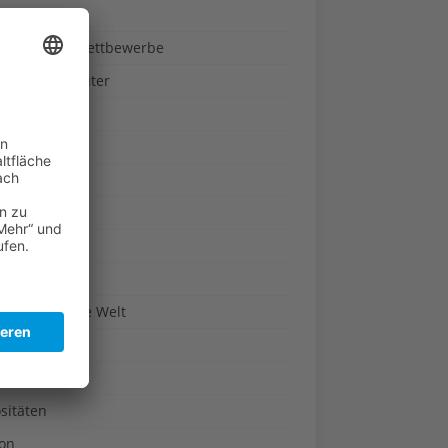
ndheit
nnspiele & Wettbewerbe
rze und Kräuter
britannien
wasser
n-Reich
en
n
erte & Co.
arisch um die Welt
r
t
sitäten
kon